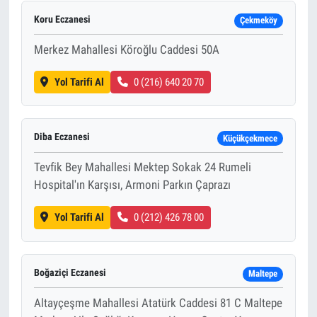
Koru Eczanesi
Çekmeköy
Merkez Mahallesi Köroğlu Caddesi 50A
Yol Tarifi Al
0 (216) 640 20 70
Diba Eczanesi
Küçükçekmece
Tevfik Bey Mahallesi Mektep Sokak 24 Rumeli
Hospital'ın Karşısı, Armoni Parkın Çaprazı
Yol Tarifi Al
0 (212) 426 78 00
Boğaziçi Eczanesi
Maltepe
Altayçeşme Mahallesi Atatürk Caddesi 81 C Maltepe