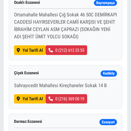
Ocaklı Eczanesi
Bayrampaşa
Ortamahalle Mahallesi Çığ Sokak 46 50C DEMİRKAPI
CADDESİ HAYIRSEVERLER CAMİİ KARŞISI VE ŞEHİT
İBRAHİM CEYLAN ASM ÇAPRAZI (SOKAĞIN YENİ
ADI ŞEHİT ÜMİT YOLCU SOKAĞI)
Yol Tarifi Al
0 (212) 612 25 55
Çiçek Eczanesi
Kadıköy
Sahrayıcedit Mahallesi Kireçhaneler Sokak 14 B
Yol Tarifi Al
0 (216) 369 00 19
Durmaz Eczanesi
Esenyurt