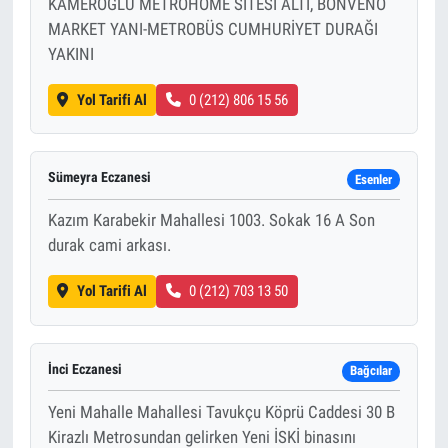
KAMEROĞLU METROHOME SİTESİ ALTI, BONVENO
MARKET YANI-METROBÜS CUMHURİYET DURAĞI
YAKINI
Yol Tarifi Al
0 (212) 806 15 56
Sümeyra Eczanesi
Esenler
Kazım Karabekir Mahallesi 1003. Sokak 16 A Son
durak cami arkası.
Yol Tarifi Al
0 (212) 703 13 50
İnci Eczanesi
Bağcılar
Yeni Mahalle Mahallesi Tavukçu Köprü Caddesi 30 B
Kirazlı Metrosundan gelirken Yeni İSKİ binasını