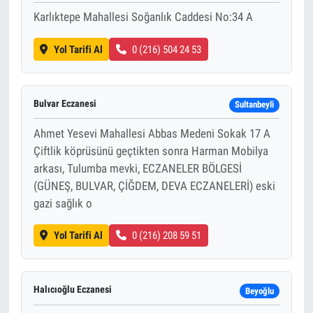
Karlıktepe Mahallesi Soğanlık Caddesi No:34 A
Yol Tarifi Al
0 (216) 504 24 53
Bulvar Eczanesi
Sultanbeyli
Ahmet Yesevi Mahallesi Abbas Medeni Sokak 17 A
Çiftlik köprüsünü geçtikten sonra Harman Mobilya
arkası, Tulumba mevki, ECZANELER BÖLGESİ
(GÜNEŞ, BULVAR, ÇİĞDEM, DEVA ECZANELERİ) eski
gazi sağlık o
Yol Tarifi Al
0 (216) 208 59 51
Halıcıoğlu Eczanesi
Beyoğlu