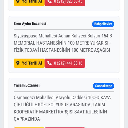
Yol Tarifi Al
0 (212) 823 53 43
Eren Aydın Eczanesi
Bahçelievler
Siyavuşpaşa Mahallesi Adnan Kahveci Bulvarı 154 B
MEMORIAL HASTANESİNİN 100 METRE YUKARISI -
FİZİK TEDAVİ HASTANESİNİN 100 METRE AŞAĞISI
Yol Tarifi Al
0 (212) 441 38 16
Yaşam Eczanesi
Sancaktepe
Osmangazi Mahallesi Atayolu Caddesi 10C-D KAYA
ÇİFTLİĞİ İLE KÖFTECİ YUSUF ARASINDA, TARIM
KOOPERATİF MARKETİ KARŞISI,SAAT KULESİNİN
ÇAPRAZINDA