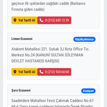
geçince ilk ışıklardan sağdaki cadde (Barbaros
Fırınına giden cadde)
Yol Tarifi Al
0 (212) 655 13 29
Limon Eczanesi
Küçükçekmece
Atakent Mahallesi 221. Sokak 3J Rota Office Tic.
Merkezi No:24 (KANUNİ SULTAN SÜLEYMAN
DEVLET HASTANESİ KARŞISI)
Yol Tarifi Al
0 (212) 924 64 68
Şara Eczanesi
Esenyurt
Saadetdere Mahallesi Fevzi Çakmak Caddesi No:67-
69 A Depo kapalı caddenin bitiminde Örnek Böreğin