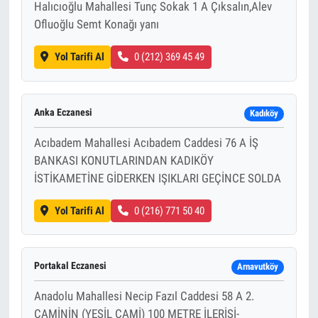
Halıcıoğlu Mahallesi Tunç Sokak 1 A Çıksalın,Alev
Ofluoğlu Semt Konağı yanı
Yol Tarifi Al
0 (212) 369 45 49
Anka Eczanesi
Kadıköy
Acıbadem Mahallesi Acıbadem Caddesi 76 A İŞ
BANKASI KONUTLARINDAN KADIKÖY
İSTİKAMETİNE GİDERKEN IŞIKLARI GEÇİNCE SOLDA
Yol Tarifi Al
0 (216) 771 50 40
Portakal Eczanesi
Arnavutköy
Anadolu Mahallesi Necip Fazıl Caddesi 58 A 2.
CAMİNİN (YEŞİL CAMİ) 100 METRE İLERİSİ-