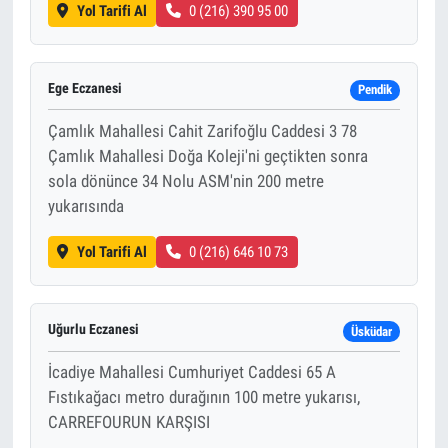
Yol Tarifi Al
0 (216) 390 95 00
Ege Eczanesi
Pendik
Çamlık Mahallesi Cahit Zarifoğlu Caddesi 3 78
Çamlık Mahallesi Doğa Koleji'ni geçtikten sonra
sola dönünce 34 Nolu ASM'nin 200 metre
yukarısında
Yol Tarifi Al
0 (216) 646 10 73
Uğurlu Eczanesi
Üsküdar
İcadiye Mahallesi Cumhuriyet Caddesi 65 A
Fıstıkağacı metro durağının 100 metre yukarısı,
CARREFOURUN KARŞISI