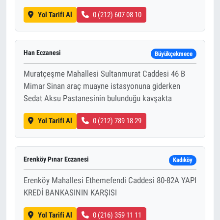
Yol Tarifi Al
0 (212) 607 08 10
Han Eczanesi
Büyükçekmece
Muratçeşme Mahallesi Sultanmurat Caddesi 46 B
Mimar Sinan araç muayne istasyonuna giderken
Sedat Aksu Pastanesinin bulunduğu kavşakta
Yol Tarifi Al
0 (212) 789 18 29
Erenköy Pınar Eczanesi
Kadıköy
Erenköy Mahallesi Ethemefendi Caddesi 80-82A YAPI
KREDİ BANKASININ KARŞISI
Yol Tarifi Al
0 (216) 359 11 11