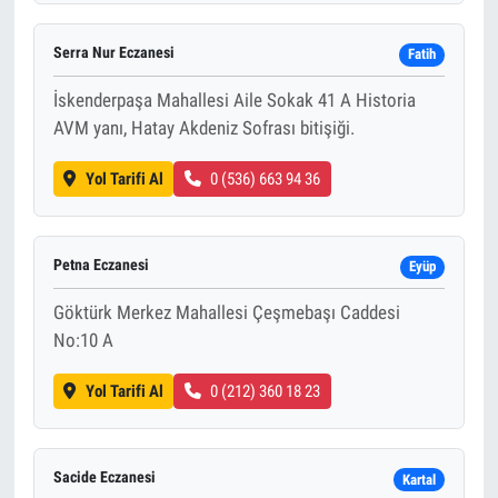
Serra Nur Eczanesi
Fatih
İskenderpaşa Mahallesi Aile Sokak 41 A Historia
AVM yanı, Hatay Akdeniz Sofrası bitişiği.
Yol Tarifi Al
0 (536) 663 94 36
Petna Eczanesi
Eyüp
Göktürk Merkez Mahallesi Çeşmebaşı Caddesi
No:10 A
Yol Tarifi Al
0 (212) 360 18 23
Sacide Eczanesi
Kartal