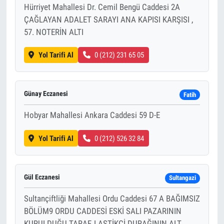
Hürriyet Mahallesi Dr. Cemil Bengü Caddesi 2A
ÇAĞLAYAN ADALET SARAYI ANA KAPISI KARŞISI ,
57. NOTERİN ALTI
Yol Tarifi Al
0 (212) 231 65 05
Günay Eczanesi
Fatih
Hobyar Mahallesi Ankara Caddesi 59 D-E
Yol Tarifi Al
0 (212) 526 32 84
Gül Eczanesi
Sultangazi
Sultançiftliği Mahallesi Ordu Caddesi 67 A BAĞIMSIZ
BÖLÜM9 ORDU CADDESİ ESKİ SALI PAZARININ
KURULDUĞU TARAF, LASTİKÇİ DURAĞININ ALT