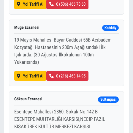
Yol Tarifi Al
0 (506) 466 78 60
Müge Eczanesi
Kadıköy
19 Mayıs Mahallesi Bayar Caddesi 55B Acıbadem
Kozyatağı Hastanesinin 200m Aşağısındaki İlk
Işıklarda. (30 Ağustos İlkokulunun 100m
Yukarısında)
Yol Tarifi Al
0 (216) 463 14 95
Göksun Eczanesi
Sultangazi
Esentepe Mahallesi 2850. Sokak No:142 B
ESENTEPE MUHTARLIĞI KARŞISI,NECIP FAZIL
KISAKÜREK KÜLTÜR MERKEZİ KARŞISI