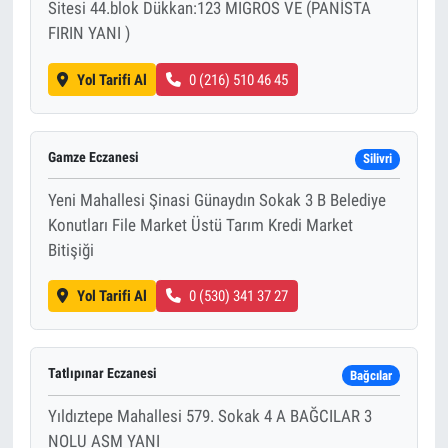
Sitesi 44.blok Dükkan:123 MIGROS VE (PANİSTA
FIRIN YANI )
Yol Tarifi Al
0 (216) 510 46 45
Gamze Eczanesi
Silivri
Yeni Mahallesi Şinasi Günaydın Sokak 3 B Belediye
Konutları File Market Üstü Tarım Kredi Market
Bitişiği
Yol Tarifi Al
0 (530) 341 37 27
Tatlıpınar Eczanesi
Bağcılar
Yıldıztepe Mahallesi 579. Sokak 4 A BAĞCILAR 3
NOLU ASM YANI