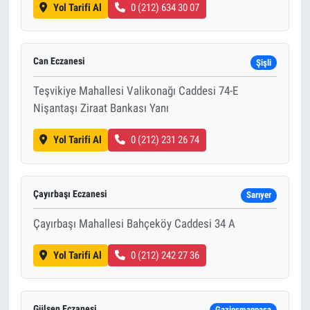
Yol Tarifi Al
0 (212) 634 30 07
Can Eczanesi
Şişli
Teşvikiye Mahallesi Valikonağı Caddesi 74-E
Nişantaşı Ziraat Bankası Yanı
Yol Tarifi Al
0 (212) 231 26 74
Çayırbaşı Eczanesi
Sarıyer
Çayırbaşı Mahallesi Bahçeköy Caddesi 34 A
Yol Tarifi Al
0 (212) 242 27 36
Gülşen Eczanesi
Gaziosmanpaşa