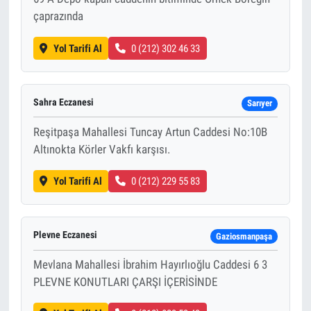
çaprazında
Yol Tarifi Al
0 (212) 302 46 33
Sahra Eczanesi
Sarıyer
Reşitpaşa Mahallesi Tuncay Artun Caddesi No:10B
Altınokta Körler Vakfı karşısı.
Yol Tarifi Al
0 (212) 229 55 83
Plevne Eczanesi
Gaziosmanpaşa
Mevlana Mahallesi İbrahim Hayırlıoğlu Caddesi 6 3
PLEVNE KONUTLARI ÇARŞI İÇERİSİNDE