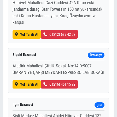
Hürriyet Mahallesi Gazi Caddesi 42A Kıraç eski
jandarma durağı Star Towers'ın 150 mt yukarısındaki
eski Kolan Hastanesi yanı, Kıraç Özaydın avm ve
karşısı
Yol Tarifi Al
0 (212) 689 42 52
Sipahi Eczanesi
Ümraniye
Atatürk Mahallesi Çiftlik Sokak No:14 D:9007
ÜMRANİYE ÇARŞI MEYDANI ESPRESSO LAB SOKAĞI
Yol Tarifi Al
0 (216) 461 15 92
Ilgın Eczanesi
Şişli
Şişli Merkez Mahallesi Abidei Hürriyet Caddesi 132