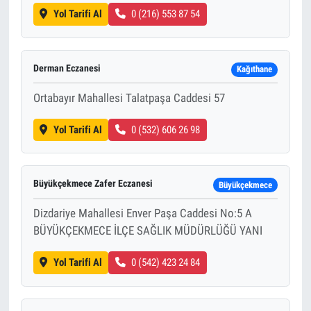
Yol Tarifi Al
0 (216) 553 87 54
Derman Eczanesi
Kağıthane
Ortabayır Mahallesi Talatpaşa Caddesi 57
Yol Tarifi Al
0 (532) 606 26 98
Büyükçekmece Zafer Eczanesi
Büyükçekmece
Dizdariye Mahallesi Enver Paşa Caddesi No:5 A
BÜYÜKÇEKMECE İLÇE SAĞLIK MÜDÜRLÜĞÜ YANI
Yol Tarifi Al
0 (542) 423 24 84