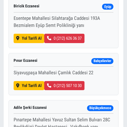
Biricik Eczanesi
Eyüp
Esentepe Mahallesi Silahtarağa Caddesi 193A
Bezmialem Eyüp Semt Polikliniği yanı
Yol Tarifi Al
0 (212) 626 36 37
Pınar Eczanesi
Bahçelievler
Siyavuşpaşa Mahallesi Çamlık Caddesi 22
Yol Tarifi Al
0 (212) 507 10 30
Adile Şerki Eczanesi
Büyükçekmece
Pınartepe Mahallesi Yavuz Sultan Selim Bulvarı 28C
Beylikdüzü Devlet Hastanesi , Vakıfbank yanı