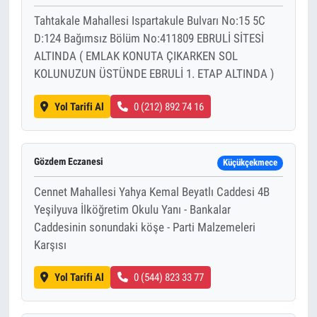
Tahtakale Mahallesi Ispartakule Bulvarı No:15 5C
D:124 Bağımsız Bölüm No:411809 EBRULİ SİTESİ
ALTINDA ( EMLAK KONUTA ÇIKARKEN SOL
KOLUNUZUN ÜSTÜNDE EBRULİ 1. ETAP ALTINDA )
Yol Tarifi Al
0 (212) 892 74 16
Gözdem Eczanesi
Küçükçekmece
Cennet Mahallesi Yahya Kemal Beyatlı Caddesi 4B
Yeşilyuva İlköğretim Okulu Yanı - Bankalar
Caddesinin sonundaki köşe - Parti Malzemeleri
Karşısı
Yol Tarifi Al
0 (544) 823 33 77