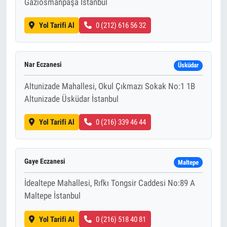
Gaziosmanpaşa İstanbul
Yol Tarifi Al
0 (212) 616 56 32
Nar Eczanesi
Üsküdar
Altunizade Mahallesi, Okul Çıkmazı Sokak No:1 1B
Altunizade Üsküdar İstanbul
Yol Tarifi Al
0 (216) 339 46 44
Gaye Eczanesi
Maltepe
İdealtepe Mahallesi, Rıfkı Tongsir Caddesi No:89 A
Maltepe İstanbul
Yol Tarifi Al
0 (216) 518 40 81