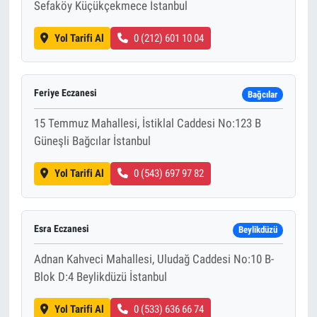
Sefaköy Küçükçekmece İstanbul
Yol Tarifi Al
0 (212) 601 10 04
Feriye Eczanesi
Bağcılar
15 Temmuz Mahallesi, İstiklal Caddesi No:123 B
Güneşli Bağcılar İstanbul
Yol Tarifi Al
0 (543) 697 97 82
Esra Eczanesi
Beylikdüzü
Adnan Kahveci Mahallesi, Uludağ Caddesi No:10 B-
Blok D:4 Beylikdüzü İstanbul
Yol Tarifi Al
0 (533) 636 66 74