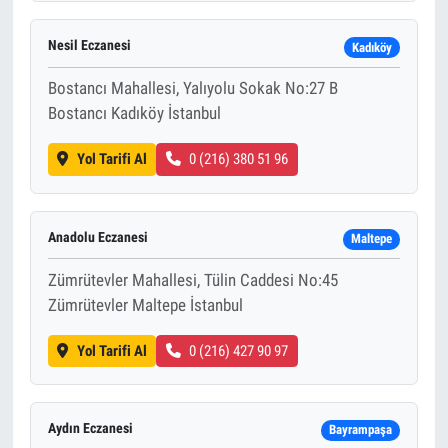
Nesil Eczanesi
Kadıköy
Bostancı Mahallesi, Yalıyolu Sokak No:27 B
Bostancı Kadıköy İstanbul
Yol Tarifi Al
0 (216) 380 51 96
Anadolu Eczanesi
Maltepe
Zümrütevler Mahallesi, Tülin Caddesi No:45
Zümrütevler Maltepe İstanbul
Yol Tarifi Al
0 (216) 427 90 97
Aydın Eczanesi
Bayrampaşa