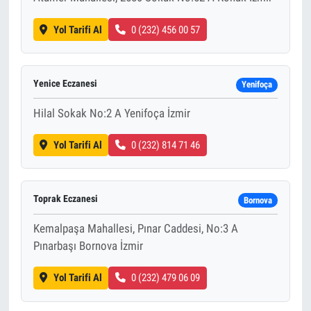
Yol Tarifi Al
0 (232) 456 00 57
Yenice Eczanesi
Yenifoça
Hilal Sokak No:2 A Yenifoça İzmir
Yol Tarifi Al
0 (232) 814 71 46
Toprak Eczanesi
Bornova
Kemalpaşa Mahallesi, Pınar Caddesi, No:3 A
Pınarbaşı Bornova İzmir
Yol Tarifi Al
0 (232) 479 06 09