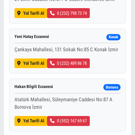
Yol Tarifi Al
0 (232) 798 73 74
Yeni Hatay Eczanesi
Konak
Çankaya Mahallesi, 131 Sokak No:85 C Konak İzmir
Yol Tarifi Al
0 (232) 489 86 78
Hakan Bilgili Eczanesi
Bornova
Atatürk Mahallesi, Süleymaniye Caddesi No:87 A
Bornova İzmir
Yol Tarifi Al
0 (552) 167 69 67