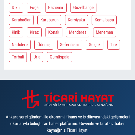
Dikili
Foça
Gaziemir
Güzelbahçe
Karabağlar
Karaburun
Karşiyaka
Kemalpaşa
Kinik
Kiraz
Konak
Menderes
Menemen
Narlidere
Ödemiş
Seferihisar
Selçuk
Tire
Torbali
Urla
Gümüşpala
Ankara yerel gündemi ile ekonomi, finans ve iş dünyasındaki gelişmeleri
okurlarıyla buluşturan haber platformu. Güvenilir ve tarafsız haber
kaynağınız Ticari Hayat.