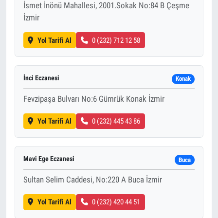
İsmet İnönü Mahallesi, 2001.Sokak No:84 B Çeşme
İzmir
Yol Tarifi Al
0 (232) 712 12 58
İnci Eczanesi
Konak
Fevzipaşa Bulvarı No:6 Gümrük Konak İzmir
Yol Tarifi Al
0 (232) 445 43 86
Mavi Ege Eczanesi
Buca
Sultan Selim Caddesi, No:220 A Buca İzmir
Yol Tarifi Al
0 (232) 420 44 51