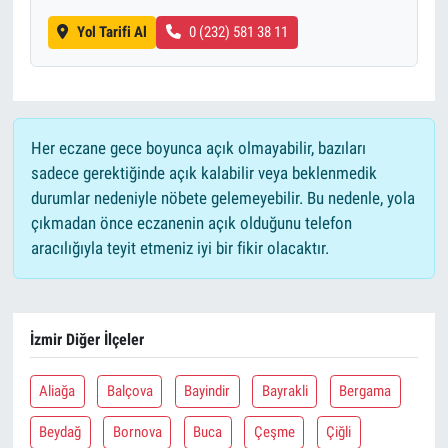
Yol Tarifi Al
0 (232) 581 38 11
Her eczane gece boyunca açık olmayabilir, bazıları
sadece gerektiğinde açık kalabilir veya beklenmedik
durumlar nedeniyle nöbete gelemeyebilir. Bu nedenle, yola
çıkmadan önce eczanenin açık olduğunu telefon
aracılığıyla teyit etmeniz iyi bir fikir olacaktır.
İzmir Diğer İlçeler
Aliağa
Balçova
Bayindir
Bayrakli
Bergama
Beydağ
Bornova
Buca
Çeşme
Çiğli