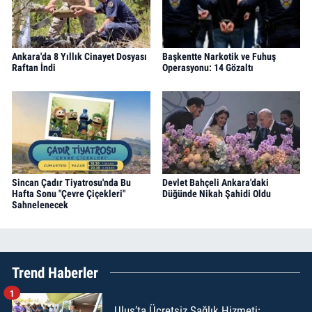
Ankara'da 8 Yıllık Cinayet Dosyası
Başkentte Narkotik ve Fuhuş
Raftan İndi
Operasyonu: 14 Gözaltı
Sincan Çadır Tiyatrosu'nda Bu
Devlet Bahçeli Ankara'daki
Hafta Sonu "Çevre Çiçekleri"
Düğünde Nikah Şahidi Oldu
Sahnelenecek
Trend Haberler
1
Ulus’ta Ücretsiz Sağlık Hizmeti: