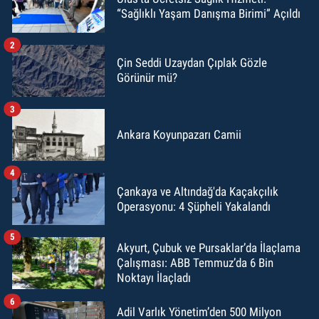
“Sağlıklı Yaşam Danışma Birimi” Açıldı
2
Çin Seddi Uzaydan Çıplak Gözle
Görünür mü?
3
Ankara Koyunpazarı Camii
4
Çankaya ve Altındağ'da Kaçakçılık
Operasyonu: 4 Şüpheli Yakalandı
5
Akyurt, Çubuk ve Pursaklar’da İlaçlama
Çalışması: ABB Temmuz’da 6 Bin
Noktayı İlaçladı
6
Adil Varlık Yönetim’den 500 Milyon