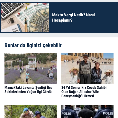
Maktu Vergi Nedir? Nasıl
Hesaplanır?
Bunlar da ilginizi çekebilir
Mamak'taki Lavanta Şenliği İlçe
34 Yıl Sonra İkiz Çocuk Sahibi
Sakinlerinden Yoğun İlgi Gördü
Olan Doğan Ailesine 'Aile
Danışmanlığı' Hizmeti