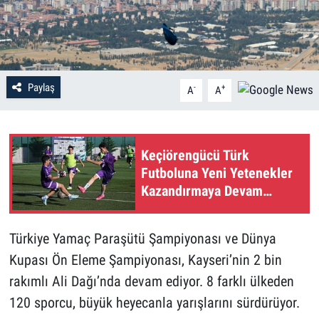
Paylaş
-
+
A
A
Keçiörengücü Türk
Futboluna Yeni Yetenekler
Kazandırmaya Devam
Ediyor
Türkiye Yamaç Paraşütü Şampiyonası ve Dünya
Kupası Ön Eleme Şampiyonası, Kayseri’nin 2 bin
rakımlı Ali Dağı’nda devam ediyor. 8 farklı ülkeden
120 sporcu, büyük heyecanla yarışlarını sürdürüyor.