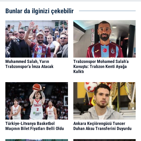
Bunlar da ilginizi çekebilir
Muhammed Salah, Yarın
Trabzonspor Mohamed Salah’a
Trabzonspor'a İmza Atacak
Kavuştu: Trabzon Kenti Ayağa
Kalktı
Türkiye-Litvanya Basketbol
Ankara Keçiörengücü Tuncer
Maçının Bilet Fiyatları Belli Oldu
Duhan Aksu Transferini Duyurdu