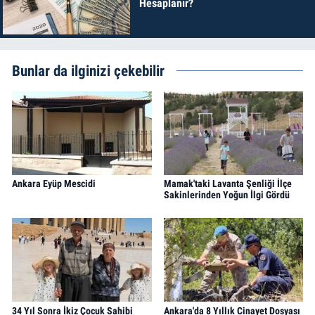
Hesaplanır?
Bunlar da ilginizi çekebilir
Ankara Eyüp Mescidi
Mamak'taki Lavanta Şenliği İlçe
Sakinlerinden Yoğun İlgi Gördü
34 Yıl Sonra İkiz Çocuk Sahibi
Ankara'da 8 Yıllık Cinayet Dosyası