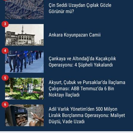
Çin Seddi Uzaydan Çıplak Gözle
Görünür mü?
3
Ankara Koyunpazarı Camii
4
Çankaya ve Altındağ'da Kaçakçılık
Operasyonu: 4 Şüpheli Yakalandı
5
Akyurt, Çubuk ve Pursaklar’da İlaçlama
Çalışması: ABB Temmuz’da 6 Bin
Noktayı İlaçladı
6
Adil Varlık Yönetim’den 500 Milyon
Liralık Borçlanma Operasyonu: Maliyet
Düştü, Vade Uzadı