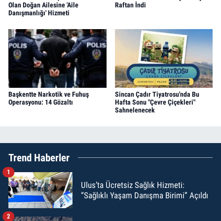
Olan Doğan Ailesine 'Aile
Raftan İndi
Danışmanlığı' Hizmeti
Başkentte Narkotik ve Fuhuş
Sincan Çadır Tiyatrosu'nda Bu
Operasyonu: 14 Gözaltı
Hafta Sonu "Çevre Çiçekleri"
Sahnelenecek
Trend Haberler
1
Ulus’ta Ücretsiz Sağlık Hizmeti:
“Sağlıklı Yaşam Danışma Birimi” Açıldı
2