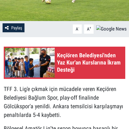
Paylaş
-
+
A
A
Keçiören Belediyesi'nden
Yaz Kur'an Kurslarına İkram
Desteği
TFF 3. Lig'e çıkmak için mücadele veren Keçiören
Belediyesi Bağlum Spor, play-off finalinde
Gölcükspor'a yenildi. Ankara temsilcisi karşılaşmayı
penaltılarda 5-4 kaybetti.
Bölgesel Amatör Lig’te sezon boyunca başarılı bir