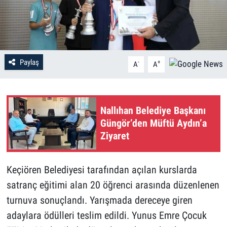
Paylaş
-
+
A
A
Nallıhan Belediye Başkanı
Güngör’den Müftü Aydın’a
Ziyaret
Keçiören Belediyesi tarafından açılan kurslarda
satranç eğitimi alan 20 öğrenci arasında düzenlenen
turnuva sonuçlandı. Yarışmada dereceye giren
adaylara ödülleri teslim edildi. Yunus Emre Çocuk