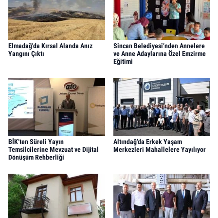
Elmadağ'da Kırsal Alanda Anız
Sincan Belediyesi’nden Annelere
Yangını Çıktı
ve Anne Adaylarına Özel Emzirme
Eğitimi
BİK’ten Süreli Yayın
Altındağ’da Erkek Yaşam
Temsilcilerine Mevzuat ve Dijital
Merkezleri Mahallelere Yayılıyor
Dönüşüm Rehberliği