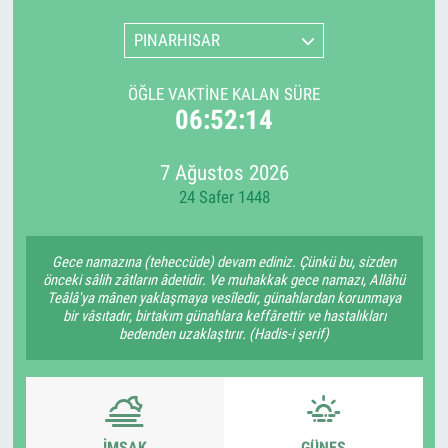
PINARHISAR
ÖĞLE VAKTINE KALAN SÜRE
06:52:14
7 Ağustos 2026
24 Safer 1448
Gece namazına (teheccüde) devam ediniz. Çünkü bu, sizden
önceki sâlih zâtların âdetidir. Ve muhakkak gece namazı, Allâhü
Teâlâ'ya mânen yaklaşmaya vesîledir, günahlardan korunmaya
bir vâsıtadır, birtakım günahlara keffârettir ve hastalıkları
bedenden uzaklaştırır. (Hadis-i şerif)
İMSAK
GÜNEŞ