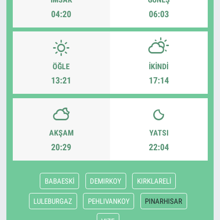
04:20
06:03
ÖĞLE
İKINDI
13:21
17:14
AKŞAM
YATSI
20:29
22:04
BABAESKİ
DEMIRKOY
KIRKLARELİ
LULEBURGAZ
PEHLIVANKOY
PINARHISAR