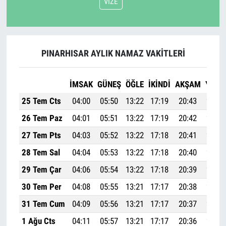
VIZE
PINARHISAR AYLIK NAMAZ VAKITLERI
İMSAK
GÜNEŞ
ÖĞLE
İKINDI
AKŞAM
YATSI
25 Tem Cts
04:00
05:50
13:22
17:19
20:43
22:25
26 Tem Paz
04:01
05:51
13:22
17:19
20:42
22:24
27 Tem Pts
04:03
05:52
13:22
17:18
20:41
22:22
28 Tem Sal
04:04
05:53
13:22
17:18
20:40
22:21
29 Tem Çar
04:06
05:54
13:22
17:18
20:39
22:19
30 Tem Per
04:08
05:55
13:21
17:17
20:38
22:18
31 Tem Cum
04:09
05:56
13:21
17:17
20:37
22:16
1 Ağu Cts
04:11
05:57
13:21
17:17
20:36
22:14