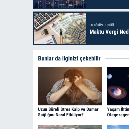
EDITÖRÜN SEÇTIĞI
Maktu Vergi Nedi
Bunlar da ilginizi çekebilir
Uzun Süreli Stres Kalp ve Damar
Yaşam İhtim
Sağlığını Nasıl Etkiliyor?
Ötegezegen