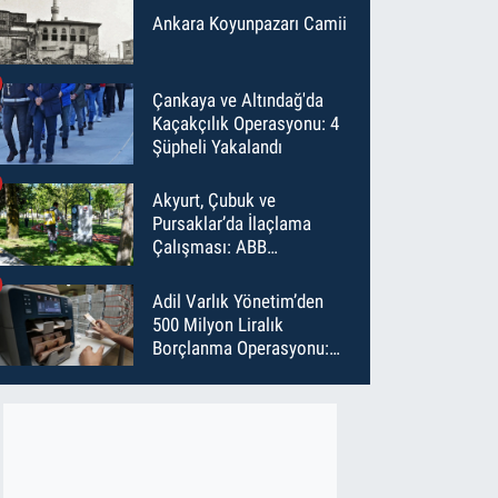
Ankara Koyunpazarı Camii
Çankaya ve Altındağ'da
Kaçakçılık Operasyonu: 4
Şüpheli Yakalandı
Akyurt, Çubuk ve
Pursaklar’da İlaçlama
Çalışması: ABB
Temmuz’da 6 Bin Noktayı
İlaçladı
Adil Varlık Yönetim’den
500 Milyon Liralık
Borçlanma Operasyonu:
Maliyet Düştü, Vade Uzadı