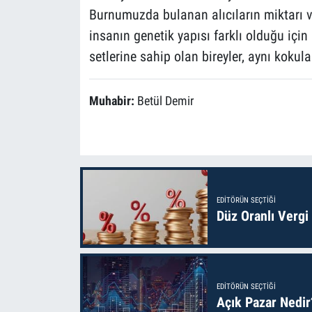
Burnumuzda bulanan alıcıların miktarı ve 
insanın genetik yapısı farklı olduğu için 
setlerine sahip olan bireyler, aynı kokula
Muhabir:
Betül Demir
EDITÖRÜN SEÇTIĞI
Düz Oranlı Vergi
EDITÖRÜN SEÇTIĞI
Açık Pazar Nedir