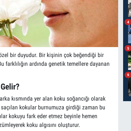
4
5
el bir duyudur. Bir kişinin çok beğendiği bir
Bu farklılığın ardında genetik temellere dayanan
6
Gelir?
rka kısmında yer alan koku soğancığı olarak
a saçılan kokular burnumuza girdiği zaman bu
ıcılar kokuyu fark eder etmez beyinle hemen
özümleyerek koku algısını oluşturur.