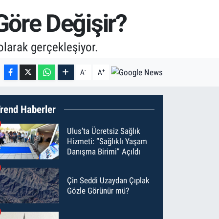
öre Değişir?
olarak gerçekleşiyor.
-
+
A
A
rend Haberler
Ulus’ta Ücretsiz Sağlık
Hizmeti: “Sağlıklı Yaşam
Danışma Birimi” Açıldı
Çin Seddi Uzaydan Çıplak
Gözle Görünür mü?