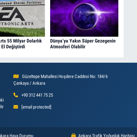
rts 55 Milyar Dolarlık
Dünya’ya Yakın Süper Gezegenin
El Değiştirdi
Atmosferi Olabilir
Güzeltepe Mahallesi Hoşdere Caddesi No: 184/6
Çankaya / Ankara
+90 312 441 75 25
aki
lir
[email protected]
kara Hava Durumu
Ankara Trafik Yoğunluk Haritası