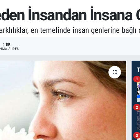
en İnsandan İnsana G
lılıklar, en temelinde insan genlerine bağlı 
1 DK
NMA SÜRESI
T
1
2
3