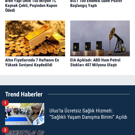
Bien Yapı Önce 150 Milyon TL
BIST 100 Endeksi Güne Pozitif
Kaynak Çekti, Peşinden Kupon
Başlangıç Yaptı
Ödedi
Altın Fiyatlarında 7 Haftanın En
EIA Açıkladı: ABD Ham Petrol
Yüksek Seviyesi Kaydedildi
Stokları 407 Milyona Ulaştı
Trend Haberler
1
Ulus’ta Ücretsiz Sağlık Hizmeti:
“Sağlıklı Yaşam Danışma Birimi” Açıldı
2