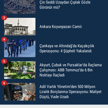
Çin Seddi Uzaydan Çıplak Gözle
Görünür mü?
3
Ankara Koyunpazarı Camii
4
Çankaya ve Altındağ'da Kaçakçılık
Operasyonu: 4 Şüpheli Yakalandı
5
Akyurt, Çubuk ve Pursaklar’da İlaçlama
Çalışması: ABB Temmuz’da 6 Bin
Noktayı İlaçladı
6
Adil Varlık Yönetim’den 500 Milyon
Liralık Borçlanma Operasyonu: Maliyet
Düştü, Vade Uzadı