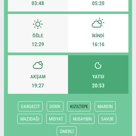
03:48
05:20
ÖĞLE
İKINDI
12:29
16:16
AKŞAM
YATSI
19:27
20:53
DARGECİT
DERİK
KIZILTEPE
MARDİN
MAZIDAĞI
MİDYAT
NUSAYBİN
SAVUR
ÖMERLİ