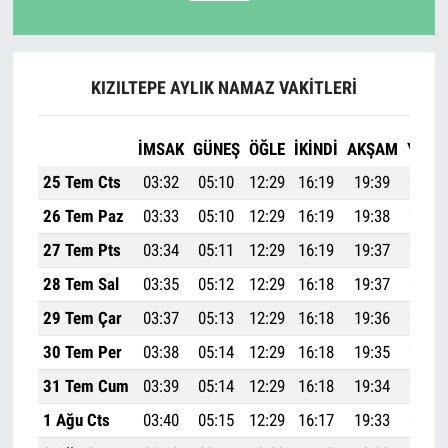
KIZILTEPE AYLIK NAMAZ VAKITLERI
İMSAK
GÜNEŞ
ÖĞLE
İKINDI
AKŞAM
YATSI
25 Tem Cts
03:32
05:10
12:29
16:19
19:39
21:10
26 Tem Paz
03:33
05:10
12:29
16:19
19:38
21:09
27 Tem Pts
03:34
05:11
12:29
16:19
19:37
21:08
28 Tem Sal
03:35
05:12
12:29
16:18
19:37
21:06
29 Tem Çar
03:37
05:13
12:29
16:18
19:36
21:05
30 Tem Per
03:38
05:14
12:29
16:18
19:35
21:04
31 Tem Cum
03:39
05:14
12:29
16:18
19:34
21:03
1 Ağu Cts
03:40
05:15
12:29
16:17
19:33
21:01