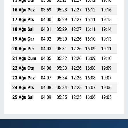
15 Ağu Cts
03:58
05:27
12:27
16:12
19:18
20:41
16 Ağu Paz
03:59
05:28
12:27
16:12
19:16
20:39
17 Ağu Pts
04:00
05:29
12:27
16:11
19:15
20:38
18 Ağu Sal
04:01
05:29
12:27
16:11
19:14
20:36
19 Ağu Çar
04:02
05:30
12:26
16:10
19:13
20:35
20 Ağu Per
04:03
05:31
12:26
16:09
19:11
20:33
21 Ağu Cum
04:05
05:32
12:26
16:09
19:10
20:31
22 Ağu Cts
04:06
05:33
12:26
16:08
19:09
20:30
23 Ağu Paz
04:07
05:34
12:25
16:08
19:07
20:28
24 Ağu Pts
04:08
05:34
12:25
16:07
19:06
20:27
25 Ağu Sal
04:09
05:35
12:25
16:06
19:05
20:25