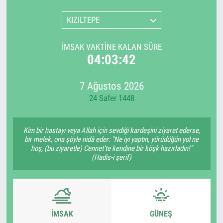
KIZILTEPE
İMSAK VAKTINE KALAN SÜRE
04:03:42
7 Ağustos 2026
24 Safer 1448
Kim bir hastayı veya Allah için sevdiği kardeşini ziyaret ederse,
bir melek, ona şöyle nidâ eder: "Ne iyi yaptın, yürüdüğün yol ne
hoş, (bu ziyaretle) Cennet'te kendine bir köşk hazırladın!"
(Hadis-i şerif)
İMSAK
GÜNEŞ