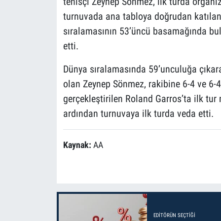
tenisçi Zeynep Sönmez, ilk turda organiz
turnuvada ana tabloya doğrudan katılan
sıralamasının 53’üncü basamağında bulu
etti.
Dünya sıralamasında 59’unculuğa çıkarak 
olan Zeynep Sönmez, rakibine 6-4 ve 6-4’
gerçekleştirilen Roland Garros’ta ilk tur 
ardından turnuvaya ilk turda veda etti.
Kaynak:
AA
EDITÖRÜN SEÇTIĞI