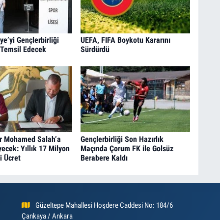
ye’yi Gençlerbirliği
UEFA, FIFA Boykotu Kararını
 Temsil Edecek
Sürdürdü
r Mohamed Salah’a
Gençlerbirliği Son Hazırlık
ecek: Yıllık 17 Milyon
Maçında Çorum FK ile Golsüz
i Ücret
Berabere Kaldı
Güzeltepe Mahallesi Hoşdere Caddesi No: 184/6
Çankaya / Ankara