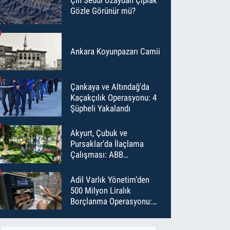
Gözle Görünür mü?
Ankara Koyunpazarı Camii
Çankaya ve Altındağ'da
Kaçakçılık Operasyonu: 4
Şüpheli Yakalandı
Akyurt, Çubuk ve
Pursaklar’da İlaçlama
Çalışması: ABB
Temmuz’da 6 Bin Noktayı
İlaçladı
Adil Varlık Yönetim’den
500 Milyon Liralık
Borçlanma Operasyonu:
Maliyet Düştü, Vade Uzadı