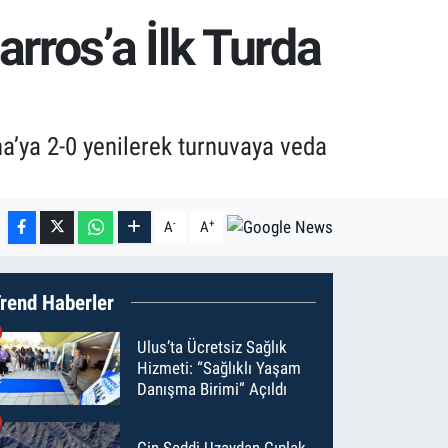
rros’a İlk Turda
na’ya 2-0 yenilerek turnuvaya veda
-
+
A
A
rend Haberler
Ulus’ta Ücretsiz Sağlık
Hizmeti: “Sağlıklı Yaşam
Danışma Birimi” Açıldı
Çin Seddi Uzaydan Çıplak