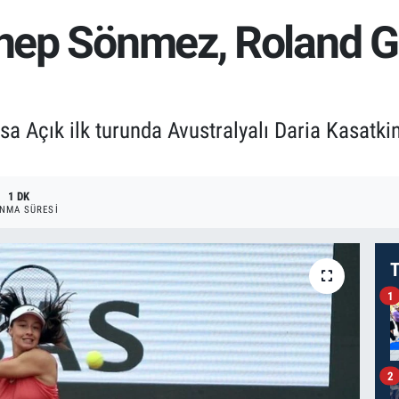
ynep Sönmez, Roland Ga
sa Açık ilk turunda Avustralyalı Daria Kasatki
1 DK
NMA SÜRESI
T
1
2