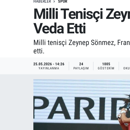
HABERLER
SPOR
Milli Tenisçi Ze
Veda Etti
Milli tenisçi Zeynep Sönmez, Fran
etti.
25.05.2026 - 14:26
24
1005
YAYINLANMA
PAYLAŞIM
GÖSTERIM
OKU