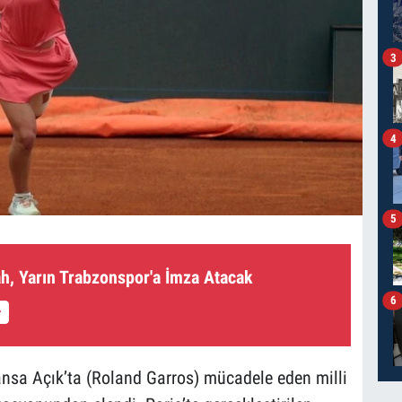
3
4
5
, Yarın Trabzonspor'a İmza Atacak
6
ansa Açık’ta (Roland Garros) mücadele eden milli