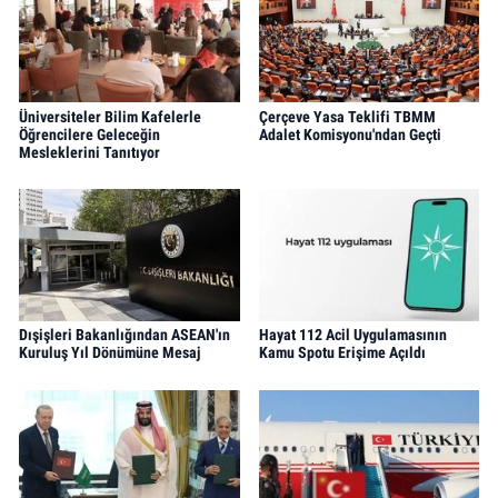
Üniversiteler Bilim Kafelerle
Çerçeve Yasa Teklifi TBMM
Öğrencilere Geleceğin
Adalet Komisyonu'ndan Geçti
Mesleklerini Tanıtıyor
Dışişleri Bakanlığından ASEAN'ın
Hayat 112 Acil Uygulamasının
Kuruluş Yıl Dönümüne Mesaj
Kamu Spotu Erişime Açıldı