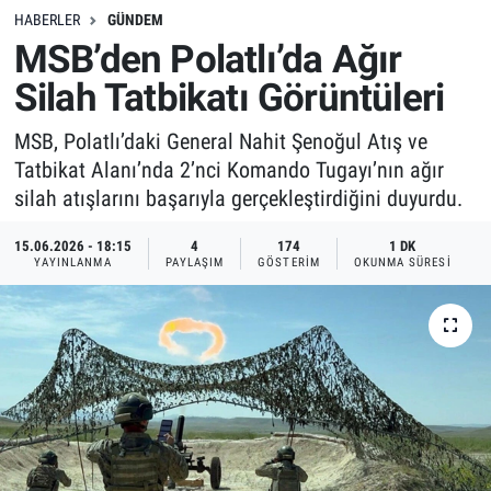
HABERLER
GÜNDEM
MSB’den Polatlı’da Ağır
Silah Tatbikatı Görüntüleri
MSB, Polatlı’daki General Nahit Şenoğul Atış ve
Tatbikat Alanı’nda 2’nci Komando Tugayı’nın ağır
silah atışlarını başarıyla gerçekleştirdiğini duyurdu.
15.06.2026 - 18:15
4
174
1 DK
YAYINLANMA
PAYLAŞIM
GÖSTERIM
OKUNMA SÜRESI