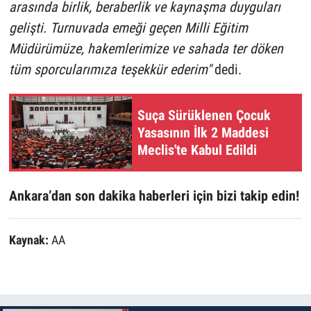
arasında birlik, beraberlik ve kaynaşma duyguları
gelişti. Turnuvada emeği geçen Milli Eğitim
Müdürümüze, hakemlerimize ve sahada ter döken
tüm sporcularımıza teşekkür ederim"
dedi.
Suça Sürüklenen Çocuk
Yasasının İlk 2 Maddesi
Meclis'te Kabul Edildi
Ankara’dan son dakika haberleri için bizi takip edin!
Kaynak:
AA