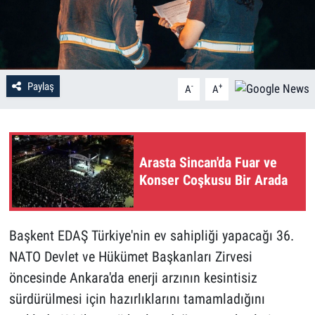
Paylaş
-
+
A
A
Arasta Sincan'da Fuar ve
Konser Coşkusu Bir Arada
Başkent EDAŞ Türkiye'nin ev sahipliği yapacağı 36.
NATO Devlet ve Hükümet Başkanları Zirvesi
öncesinde Ankara'da enerji arzının kesintisiz
sürdürülmesi için hazırlıklarını tamamladığını