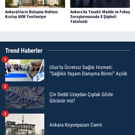
Ankaralıların Buluşma Noktası
Ankara’da Yasaklı Madde ve Fuhuş
Kızılay AVM Yenileniyor
Soruşturmasında 8 Şüpheli
Yakalandı
Trend Haberler
1
Ulus’ta Ücretsiz Sağlık Hizmeti:
“Sağlıklı Yaşam Danışma Birimi” Açıldı
2
Çin Seddi Uzaydan Çıplak Gözle
Görünür mü?
3
Ankara Koyunpazarı Camii