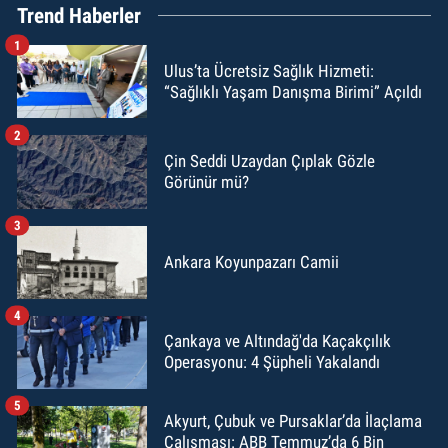
Trend Haberler
1
Ulus’ta Ücretsiz Sağlık Hizmeti:
“Sağlıklı Yaşam Danışma Birimi” Açıldı
2
Çin Seddi Uzaydan Çıplak Gözle
Görünür mü?
3
Ankara Koyunpazarı Camii
4
Çankaya ve Altındağ'da Kaçakçılık
Operasyonu: 4 Şüpheli Yakalandı
5
Akyurt, Çubuk ve Pursaklar’da İlaçlama
Çalışması: ABB Temmuz’da 6 Bin