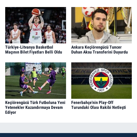
Türkiye-Litvanya Basketbol
Ankara Keçiörengücü Tuncer
Maçının Bilet Fiyatları Belli Oldu
Duhan Aksu Transferini Duyurdu
Keçiörengücü Türk Futboluna Yeni
Fenerbahçe'nin Play-Off
Yetenekler Kazandırmaya Devam
Turundaki Olası Rakibi Netleşti
Ediyor