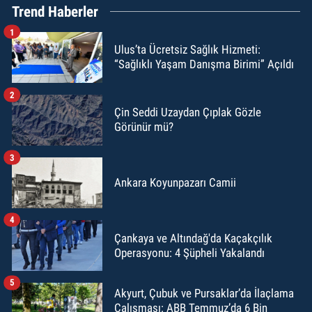
Trend Haberler
1
Ulus’ta Ücretsiz Sağlık Hizmeti:
“Sağlıklı Yaşam Danışma Birimi” Açıldı
2
Çin Seddi Uzaydan Çıplak Gözle
Görünür mü?
3
Ankara Koyunpazarı Camii
4
Çankaya ve Altındağ'da Kaçakçılık
Operasyonu: 4 Şüpheli Yakalandı
5
Akyurt, Çubuk ve Pursaklar’da İlaçlama
Çalışması: ABB Temmuz’da 6 Bin