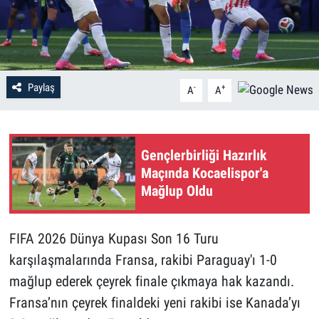
Paylaş
-
+
A
A
Gençlerbirliği Hazırlık
Maçında Kocaelispor'a
Mağlup Oldu
FIFA 2026 Dünya Kupası Son 16 Turu
karşılaşmalarında Fransa, rakibi Paraguay'ı 1-0
mağlup ederek çeyrek finale çıkmaya hak kazandı.
Fransa’nın çeyrek finaldeki yeni rakibi ise Kanada’yı