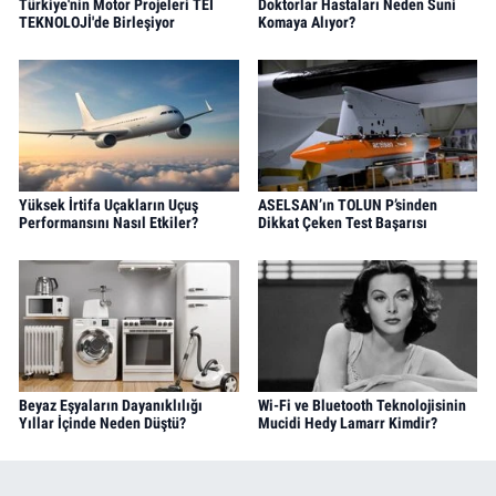
Türkiye'nin Motor Projeleri TEI
Doktorlar Hastaları Neden Suni
TEKNOLOJİ'de Birleşiyor
Komaya Alıyor?
Yüksek İrtifa Uçakların Uçuş
ASELSAN’ın TOLUN P’sinden
Performansını Nasıl Etkiler?
Dikkat Çeken Test Başarısı
Beyaz Eşyaların Dayanıklılığı
Wi-Fi ve Bluetooth Teknolojisinin
Yıllar İçinde Neden Düştü?
Mucidi Hedy Lamarr Kimdir?