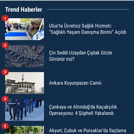
Trend Haberler
1
Ulus’ta Ücretsiz Sağlık Hizmeti:
“Sağlıklı Yaşam Danışma Birimi” Açıldı
2
Çin Seddi Uzaydan Çıplak Gözle
Görünür mü?
3
Ankara Koyunpazarı Camii
4
Çankaya ve Altındağ'da Kaçakçılık
Operasyonu: 4 Şüpheli Yakalandı
5
Akyurt, Çubuk ve Pursaklar’da İlaçlama