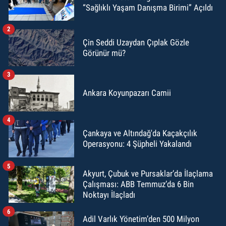
“Sağlıklı Yaşam Danışma Birimi” Açıldı
2
Çin Seddi Uzaydan Çıplak Gözle
Görünür mü?
3
Ankara Koyunpazarı Camii
4
Çankaya ve Altındağ'da Kaçakçılık
Operasyonu: 4 Şüpheli Yakalandı
5
Akyurt, Çubuk ve Pursaklar’da İlaçlama
Çalışması: ABB Temmuz’da 6 Bin
Noktayı İlaçladı
6
Adil Varlık Yönetim’den 500 Milyon