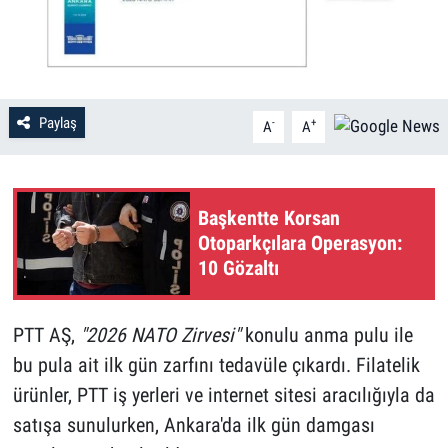
Paylaş
-
+
A
A
Başkentte Korsan
Otoparkçılara Operasyon:
10 Gözaltı
PTT AŞ,
"2026 NATO Zirvesi"
konulu anma pulu ile
bu pula ait ilk gün zarfını tedavüle çıkardı. Filatelik
ürünler, PTT iş yerleri ve internet sitesi aracılığıyla da
satışa sunulurken, Ankara'da ilk gün damgası