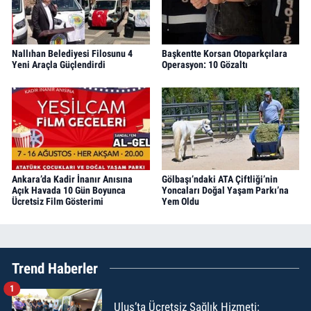
Nallıhan Belediyesi Filosunu 4
Başkentte Korsan Otoparkçılara
Yeni Araçla Güçlendirdi
Operasyon: 10 Gözaltı
Ankara’da Kadir İnanır Anısına
Gölbaşı’ndaki ATA Çiftliği’nin
Açık Havada 10 Gün Boyunca
Yoncaları Doğal Yaşam Parkı’na
Ücretsiz Film Gösterimi
Yem Oldu
Trend Haberler
1
Ulus’ta Ücretsiz Sağlık Hizmeti: