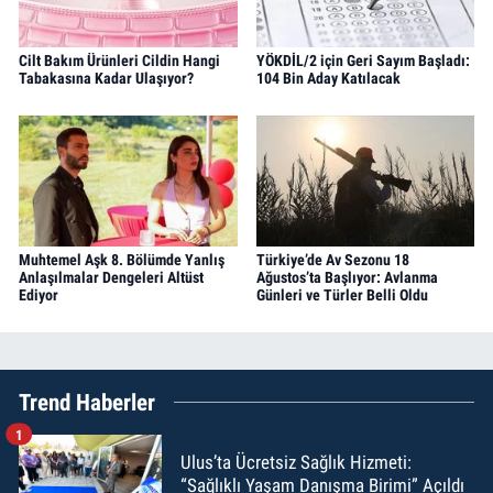
Cilt Bakım Ürünleri Cildin Hangi
YÖKDİL/2 için Geri Sayım Başladı:
Tabakasına Kadar Ulaşıyor?
104 Bin Aday Katılacak
Muhtemel Aşk 8. Bölümde Yanlış
Türkiye’de Av Sezonu 18
Anlaşılmalar Dengeleri Altüst
Ağustos’ta Başlıyor: Avlanma
Ediyor
Günleri ve Türler Belli Oldu
Trend Haberler
1
Ulus’ta Ücretsiz Sağlık Hizmeti:
“Sağlıklı Yaşam Danışma Birimi” Açıldı