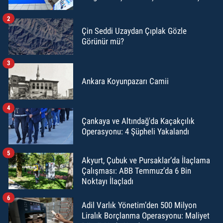
2
Çin Seddi Uzaydan Çıplak Gözle
Görünür mü?
3
Ankara Koyunpazarı Camii
4
Çankaya ve Altındağ'da Kaçakçılık
Operasyonu: 4 Şüpheli Yakalandı
5
Akyurt, Çubuk ve Pursaklar’da İlaçlama
Çalışması: ABB Temmuz’da 6 Bin
Noktayı İlaçladı
6
Adil Varlık Yönetim’den 500 Milyon
Liralık Borçlanma Operasyonu: Maliyet