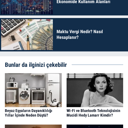
Ekonomide Kullanım Alanları
Maktu Vergi Nedir? Nasıl
Hesaplanır?
Bunlar da ilginizi çekebilir
Beyaz Eşyaların Dayanıklılığı
Wi-Fi ve Bluetooth Teknolojisinin
Yıllar İçinde Neden Düştü?
Mucidi Hedy Lamarr Kimdir?