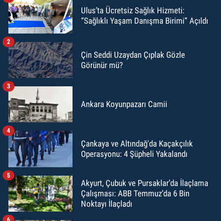
Ulus’ta Ücretsiz Sağlık Hizmeti:
“Sağlıklı Yaşam Danışma Birimi” Açıldı
2
Çin Seddi Uzaydan Çıplak Gözle
Görünür mü?
3
Ankara Koyunpazarı Camii
4
Çankaya ve Altındağ'da Kaçakçılık
Operasyonu: 4 Şüpheli Yakalandı
5
Akyurt, Çubuk ve Pursaklar’da İlaçlama
Çalışması: ABB Temmuz’da 6 Bin
Noktayı İlaçladı
6