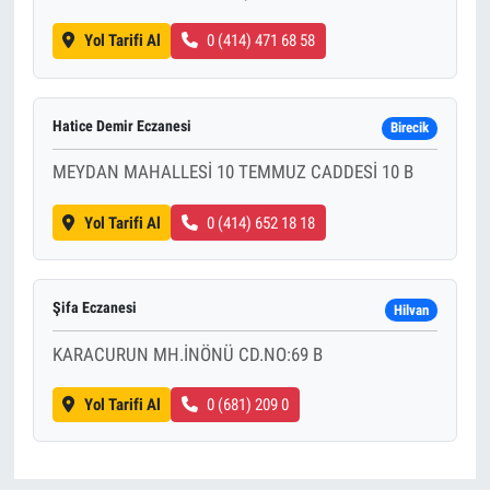
Yol Tarifi Al
0 (414) 471 68 58
Hatice Demir Eczanesi
Birecik
MEYDAN MAHALLESİ 10 TEMMUZ CADDESİ 10 B
Yol Tarifi Al
0 (414) 652 18 18
Şifa Eczanesi
Hilvan
KARACURUN MH.İNÖNÜ CD.NO:69 B
Yol Tarifi Al
0 (681) 209 0