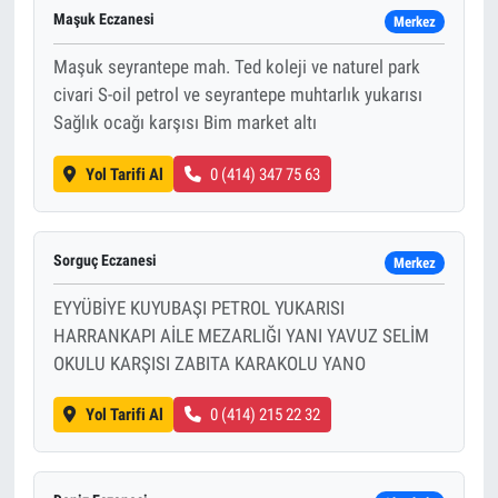
Maşuk Eczanesi
Merkez
Maşuk seyrantepe mah. Ted koleji ve naturel park
civari S-oil petrol ve seyrantepe muhtarlık yukarısı
Sağlık ocağı karşısı Bim market altı
Yol Tarifi Al
0 (414) 347 75 63
Sorguç Eczanesi
Merkez
EYYÜBİYE KUYUBAŞI PETROL YUKARISI
HARRANKAPI AİLE MEZARLIĞI YANI YAVUZ SELİM
OKULU KARŞISI ZABITA KARAKOLU YANO
Yol Tarifi Al
0 (414) 215 22 32