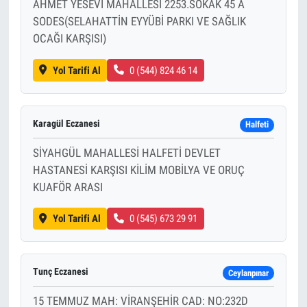
AHMET YESEVİ MAHALLESİ 2253.SOKAK 45 A
SODES(SELAHATTİN EYYÜBİ PARKI VE SAĞLIK
OCAĞI KARŞISI)
Yol Tarifi Al
0 (544) 824 46 14
Karagül Eczanesi
Halfeti
SİYAHGÜL MAHALLESİ HALFETİ DEVLET
HASTANESİ KARŞISI KİLİM MOBİLYA VE ORUÇ
KUAFÖR ARASI
Yol Tarifi Al
0 (545) 673 29 91
Tunç Eczanesi
Ceylanpınar
15 TEMMUZ MAH: VİRANŞEHİR CAD: NO:232D