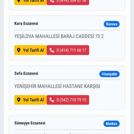
Yol Tarifi Al
0 (414) 504 07 36
Kara Eczanesi
Bozova
YEŞİLOVA MAHALLESİ BARAJ CADDESİ 73 2
Yol Tarifi Al
0 (414) 711 68 17
Sefa Eczanesi
Viranşehir
YENİŞEHİR MAHALLESİ HASTANE KARŞISI
Yol Tarifi Al
0 (542) 710 79 15
Sümeyye Eczanesi
Merkez