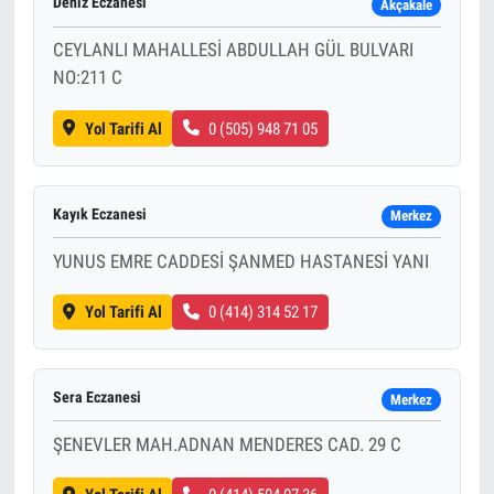
Deniz Eczanesi
Akçakale
CEYLANLI MAHALLESİ ABDULLAH GÜL BULVARI
NO:211 C
Yol Tarifi Al
0 (505) 948 71 05
Kayık Eczanesi
Merkez
YUNUS EMRE CADDESİ ŞANMED HASTANESİ YANI
Yol Tarifi Al
0 (414) 314 52 17
Sera Eczanesi
Merkez
ŞENEVLER MAH.ADNAN MENDERES CAD. 29 C