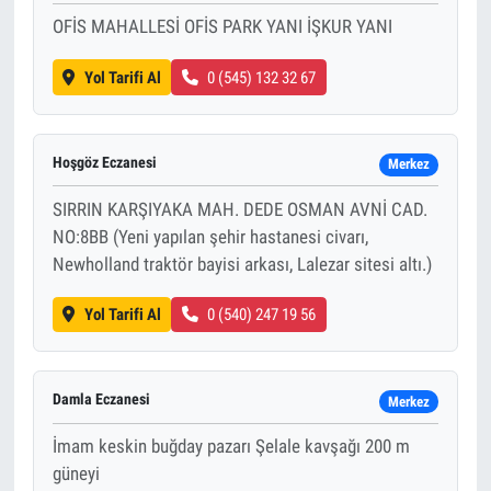
OFİS MAHALLESİ OFİS PARK YANI İŞKUR YANI
Yol Tarifi Al
0 (545) 132 32 67
Hoşgöz Eczanesi
Merkez
SIRRIN KARŞIYAKA MAH. DEDE OSMAN AVNİ CAD.
NO:8BB (Yeni yapılan şehir hastanesi civarı,
Newholland traktör bayisi arkası, Lalezar sitesi altı.)
Yol Tarifi Al
0 (540) 247 19 56
Damla Eczanesi
Merkez
İmam keskin buğday pazarı Şelale kavşağı 200 m
güneyi