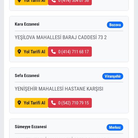
Yol Tarifi Al
0 (414) 504 07 36
Kara Eczanesi
Bozova
YEŞİLOVA MAHALLESİ BARAJ CADDESİ 73 2
Yol Tarifi Al
0 (414) 711 68 17
Sefa Eczanesi
Viranşehir
YENİŞEHİR MAHALLESİ HASTANE KARŞISI
Yol Tarifi Al
0 (542) 710 79 15
Sümeyye Eczanesi
Merkez