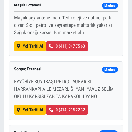
Maşuk Eczanesi
Merkez
Maşuk seyrantepe mah. Ted koleji ve naturel park
civari S-oil petrol ve seyrantepe muhtarlık yukarısı
Sağlık ocağı karşısı Bim market altı
Yol Tarifi Al
0 (414) 347 75 63
Sorguç Eczanesi
Merkez
EYYÜBİYE KUYUBAŞI PETROL YUKARISI
HARRANKAPI AİLE MEZARLIĞI YANI YAVUZ SELİM
OKULU KARŞISI ZABITA KARAKOLU YANO
Yol Tarifi Al
0 (414) 215 22 32