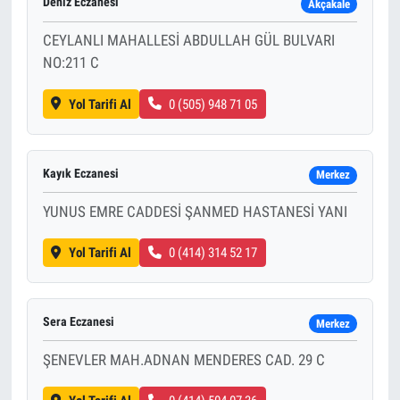
Deniz Eczanesi
Akçakale
CEYLANLI MAHALLESİ ABDULLAH GÜL BULVARI
NO:211 C
Yol Tarifi Al
0 (505) 948 71 05
Kayık Eczanesi
Merkez
YUNUS EMRE CADDESİ ŞANMED HASTANESİ YANI
Yol Tarifi Al
0 (414) 314 52 17
Sera Eczanesi
Merkez
ŞENEVLER MAH.ADNAN MENDERES CAD. 29 C