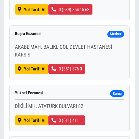
Yol Tarifi Al
0 (539) 854 15 63
Büşra Eczanesi
Merkez
AKABE MAH. BALIKLIGÖL DEVLET HASTANESİ
KARŞISI
Yol Tarifi Al
0 (351) 876 0
Yüksel Eczanesi
Suruç
DİKİLİ MH. ATATÜRK BULVARI 82
Yol Tarifi Al
0 (611) 411 1