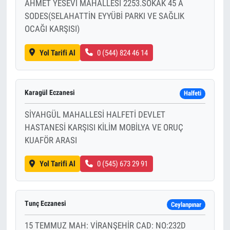
AHMET YESEVİ MAHALLESİ 2253.SOKAK 45 A
SODES(SELAHATTİN EYYÜBİ PARKI VE SAĞLIK
OCAĞI KARŞISI)
Yol Tarifi Al
0 (544) 824 46 14
Karagül Eczanesi
Halfeti
SİYAHGÜL MAHALLESİ HALFETİ DEVLET
HASTANESİ KARŞISI KİLİM MOBİLYA VE ORUÇ
KUAFÖR ARASI
Yol Tarifi Al
0 (545) 673 29 91
Tunç Eczanesi
Ceylanpınar
15 TEMMUZ MAH: VİRANŞEHİR CAD: NO:232D