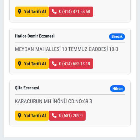
Yol Tarifi Al
0 (414) 471 68 58
Hatice Demir Eczanesi
Birecik
MEYDAN MAHALLESİ 10 TEMMUZ CADDESİ 10 B
Yol Tarifi Al
0 (414) 652 18 18
Şifa Eczanesi
Hilvan
KARACURUN MH.İNÖNÜ CD.NO:69 B
Yol Tarifi Al
0 (681) 209 0