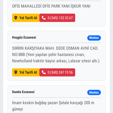
OFİS MAHALLESİ OFİS PARK YANI İŞKUR YANI
Yol Tarifi Al
0 (545) 132 32 67
Hoşgöz Eczanesi
Merkez
SIRRIN KARŞIYAKA MAH. DEDE OSMAN AVNİ CAD.
NO:8BB (Yeni yapılan şehir hastanesi civarı,
Newholland traktör bayisi arkası, Lalezar sitesi altı.)
Yol Tarifi Al
0 (540) 247 19 56
Damla Eczanesi
Merkez
İmam keskin buğday pazarı Şelale kavşağı 200 m
güneyi