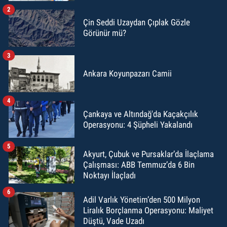
2
Çin Seddi Uzaydan Çıplak Gözle
Görünür mü?
3
Ankara Koyunpazarı Camii
4
Çankaya ve Altındağ'da Kaçakçılık
Operasyonu: 4 Şüpheli Yakalandı
5
Akyurt, Çubuk ve Pursaklar’da İlaçlama
Çalışması: ABB Temmuz’da 6 Bin
Noktayı İlaçladı
6
Adil Varlık Yönetim’den 500 Milyon
Liralık Borçlanma Operasyonu: Maliyet
Düştü, Vade Uzadı