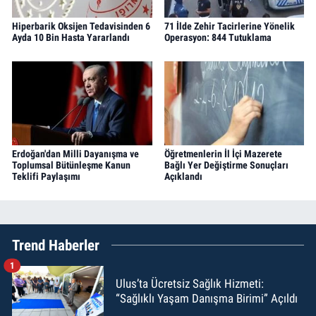
Hiperbarik Oksijen Tedavisinden 6
71 İlde Zehir Tacirlerine Yönelik
Ayda 10 Bin Hasta Yararlandı
Operasyon: 844 Tutuklama
Erdoğan'dan Milli Dayanışma ve
Öğretmenlerin İl İçi Mazerete
Toplumsal Bütünleşme Kanun
Bağlı Yer Değiştirme Sonuçları
Teklifi Paylaşımı
Açıklandı
Trend Haberler
1
Ulus’ta Ücretsiz Sağlık Hizmeti:
“Sağlıklı Yaşam Danışma Birimi” Açıldı