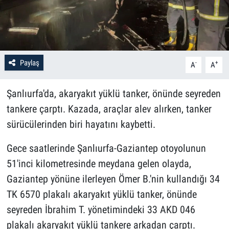
Paylaş
-
+
A
A
Şanlıurfa'da, akaryakıt yüklü tanker, önünde seyreden
tankere çarptı. Kazada, araçlar alev alırken, tanker
sürücülerinden biri hayatını kaybetti.
Gece saatlerinde Şanlıurfa-Gaziantep otoyolunun
51'inci kilometresinde meydana gelen olayda,
Gaziantep yönüne ilerleyen Ömer B.'nin kullandığı 34
TK 6570 plakalı akaryakıt yüklü tanker, önünde
seyreden İbrahim T. yönetimindeki 33 AKD 046
plakalı akaryakıt yüklü tankere arkadan çarptı.