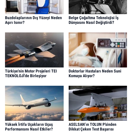
Buzdolaplarının Dış Yüzeyi Neden
Belge Çoğaltma Teknolojisi İş
Aşırı Isınır?
Dünyasını Nasıl Değiştirdi?
Türkiye'nin Motor Projeleri TEI
Doktorlar Hastaları Neden Suni
TEKNOLOJİ'de Birleşiyor
Komaya Alıyor?
Yüksek İrtifa Uçakların Uçuş
ASELSAN’ın TOLUN P’sinden
Performansını Nasıl Etkiler?
Dikkat Çeken Test Başarısı