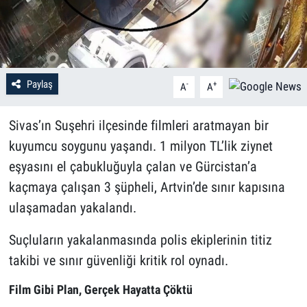
Paylaş
-
+
A
A
Sivas’ın Suşehri ilçesinde filmleri aratmayan bir
kuyumcu soygunu yaşandı. 1 milyon TL’lik ziynet
eşyasını el çabukluğuyla çalan ve Gürcistan’a
kaçmaya çalışan 3 şüpheli, Artvin’de sınır kapısına
ulaşamadan yakalandı.
Suçluların yakalanmasında polis ekiplerinin titiz
takibi ve sınır güvenliği kritik rol oynadı.
Film Gibi Plan, Gerçek Hayatta Çöktü