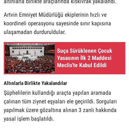
altınlarla birlikte araçlarında kıskıvrak yakalandı.
Artvin Emniyet Müdürlüğü ekiplerinin hızlı ve
koordineli operasyonu sayesinde sınır kapısına
ulaşamadan durduruldular.
Suça Sürüklenen Çocuk
Yasasının İlk 2 Maddesi
Meclis'te Kabul Edildi
Altınlarla Birlikte Yakalandılar
Şüphelilerin kullandığı araçta yapılan aramada
çalınan tüm ziynet eşyaları ele geçirildi. Sorguları
yapılmak üzere gözaltına alınan 3 zanlı hakkında
yasal işlem başlatıldı.