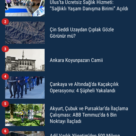
Ulus’ta Ücretsiz Sağlık Hizmeti:
“Sağlıklı Yaşam Danışma Birimi” Açıldı
2
Çin Seddi Uzaydan Çıplak Gözle
Görünür mü?
3
Ankara Koyunpazarı Camii
4
Çankaya ve Altındağ'da Kaçakçılık
Operasyonu: 4 Şüpheli Yakalandı
5
Akyurt, Çubuk ve Pursaklar’da İlaçlama
Çalışması: ABB Temmuz’da 6 Bin
Noktayı İlaçladı
6
Adil Varlık Yönetim’den 500 Milyon