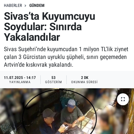
HABERLER
GÜNDEM
Sivas’ta Kuyumcuyu
Soydular: Sınırda
Yakalandılar
Sivas Suşehri’nde kuyumcudan 1 milyon TL’lik ziynet
çalan 3 Gürcistan uyruklu şüpheli, sınırı geçemeden
Artvin’de kıskıvrak yakalandı.
11.07.2025 - 14:17
53
2 DK
YAYINLANMA
GÖSTERIM
OKUNMA SÜRESI