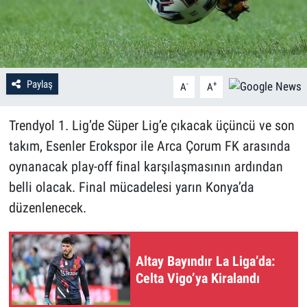
Paylaş
-
+
A
A
Trendyol 1. Lig’de Süper Lig’e çıkacak üçüncü ve son
takım, Esenler Erokspor ile Arca Çorum FK arasında
oynanacak play-off final karşılaşmasının ardından
belli olacak. Final mücadelesi yarın Konya’da
düzenlenecek.
Altay Bayındır La Liga’da:
Celta Vigo’ya Kiralandı