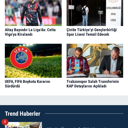
Altay Bayındır La Liga’da: Celta
Çin’de Türkiye’yi Gençlerbirliği
Vigo’ya Kiralandı
Spor Lisesi Temsil Edecek
UEFA, FIFA Boykotu Kararını
Trabzonspor Salah Transferinin
Sürdürdü
KAP Detaylarını Açıkladı
Trend Haberler
1