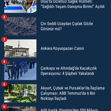
Ulus’ta Ücretsiz Sağlık Hizmeti:
“Sağlıklı Yaşam Danışma Birimi” Açıldı
2
Çin Seddi Uzaydan Çıplak Gözle
Görünür mü?
3
Ankara Koyunpazarı Camii
4
Çankaya ve Altındağ'da Kaçakçılık
Operasyonu: 4 Şüpheli Yakalandı
5
Akyurt, Çubuk ve Pursaklar’da İlaçlama
Çalışması: ABB Temmuz’da 6 Bin
Noktayı İlaçladı
6
Adil Varlık Yönetim’den 500 Milyon