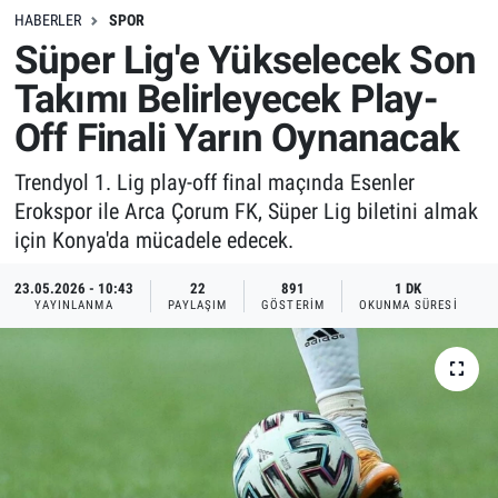
HABERLER
SPOR
Süper Lig'e Yükselecek Son
Takımı Belirleyecek Play-
Off Finali Yarın Oynanacak
Trendyol 1. Lig play-off final maçında Esenler
Erokspor ile Arca Çorum FK, Süper Lig biletini almak
için Konya'da mücadele edecek.
23.05.2026 - 10:43
22
891
1 DK
YAYINLANMA
PAYLAŞIM
GÖSTERIM
OKUNMA SÜRESI