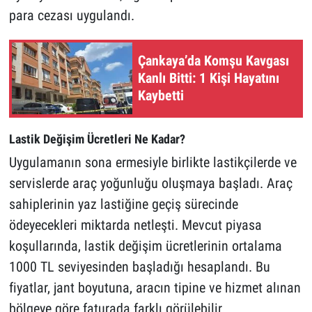
para cezası uygulandı.
Çankaya’da Komşu Kavgası
Kanlı Bitti: 1 Kişi Hayatını
Kaybetti
Lastik Değişim Ücretleri Ne Kadar?
Uygulamanın sona ermesiyle birlikte lastikçilerde ve
servislerde araç yoğunluğu oluşmaya başladı. Araç
sahiplerinin yaz lastiğine geçiş sürecinde
ödeyecekleri miktarda netleşti. Mevcut piyasa
koşullarında, lastik değişim ücretlerinin ortalama
1000 TL seviyesinden başladığı hesaplandı. Bu
fiyatlar, jant boyutuna, aracın tipine ve hizmet alınan
bölgeye göre faturada farklı görülebilir.