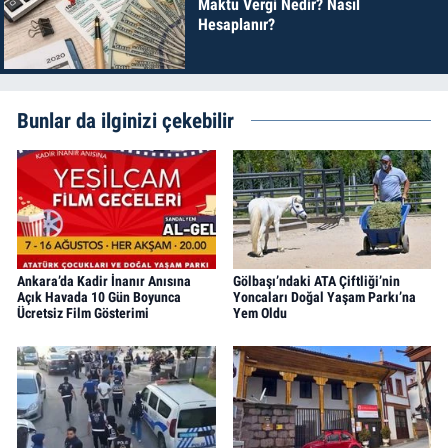
Maktu Vergi Nedir? Nasıl
Hesaplanır?
Bunlar da ilginizi çekebilir
Ankara’da Kadir İnanır Anısına
Gölbaşı’ndaki ATA Çiftliği’nin
Açık Havada 10 Gün Boyunca
Yoncaları Doğal Yaşam Parkı’na
Ücretsiz Film Gösterimi
Yem Oldu