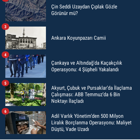
Çin Seddi Uzaydan Çıplak Gözle
Görünür mü?
3
Ankara Koyunpazarı Camii
4
Çankaya ve Altındağ'da Kaçakçılık
Operasyonu: 4 Şüpheli Yakalandı
5
Akyurt, Çubuk ve Pursaklar’da İlaçlama
Çalışması: ABB Temmuz’da 6 Bin
Noktayı İlaçladı
6
Adil Varlık Yönetim’den 500 Milyon
Liralık Borçlanma Operasyonu: Maliyet
Düştü, Vade Uzadı