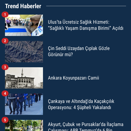
Trend Haberler
1
Ulus’ta Ücretsiz Sağlık Hizmeti:
“Sağlıklı Yaşam Danışma Birimi” Açıldı
2
Çin Seddi Uzaydan Çıplak Gözle
Görünür mü?
3
Ankara Koyunpazarı Camii
4
Çankaya ve Altındağ'da Kaçakçılık
Operasyonu: 4 Şüpheli Yakalandı
5
Akyurt, Çubuk ve Pursaklar’da İlaçlama
Çalışması: ABB Temmuz’da 6 Bin