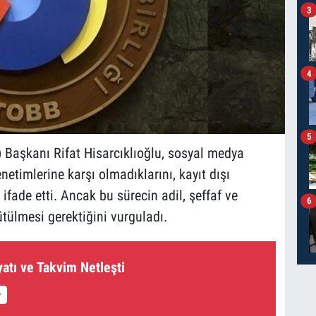
3
4
5
) Başkanı Rifat Hisarcıklıoğlu, sosyal medya
etimlerine karşı olmadıklarını, kayıt dışı
ifade etti. Ancak bu sürecin adil, şeffaf ve
6
ütülmesi gerektiğini vurguladı.
yatı ve Takvim Netleşti