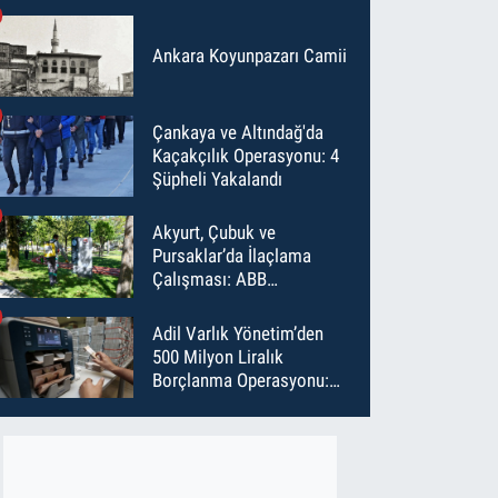
Ankara Koyunpazarı Camii
Çankaya ve Altındağ'da
Kaçakçılık Operasyonu: 4
Şüpheli Yakalandı
Akyurt, Çubuk ve
Pursaklar’da İlaçlama
Çalışması: ABB
Temmuz’da 6 Bin Noktayı
İlaçladı
Adil Varlık Yönetim’den
500 Milyon Liralık
Borçlanma Operasyonu:
Maliyet Düştü, Vade Uzadı