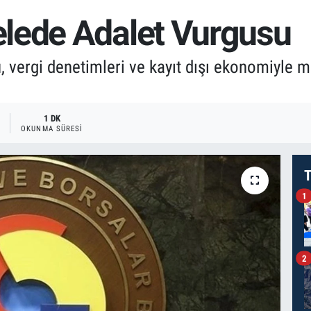
lede Adalet Vurgusu
 vergi denetimleri ve kayıt dışı ekonomiyle m
1 DK
OKUNMA SÜRESI
T
1
2