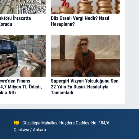
ktörü İhracatta
Düz Oranlı Vergi Nedir? Nasıl
 Korudu
Hesaplanır?
vre’den Finans
Supergirl Vizyon Yolculuğunu Son
4,7 Milyon TL Ödedi,
22 Yılın En Düşük Hasılatıyla
ık’a Attı
Tamamladı
Güzeltepe Mahallesi Hoşdere Caddesi No: 184/6
Çankaya / Ankara