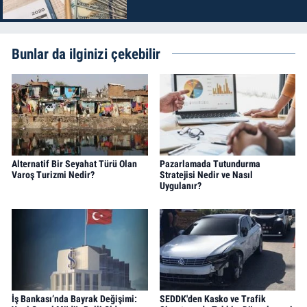
Bunlar da ilginizi çekebilir
Alternatif Bir Seyahat Türü Olan
Pazarlamada Tutundurma
Varoş Turizmi Nedir?
Stratejisi Nedir ve Nasıl
Uygulanır?
İş Bankası’nda Bayrak Değişimi:
SEDDK'den Kasko ve Trafik