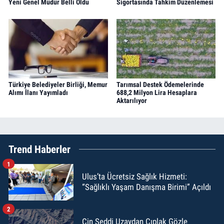
Yeni Genel Müdür Belli Oldu
Sigortasında Tahkim Düzenlemesi
Türkiye Belediyeler Birliği, Memur
Tarımsal Destek Ödemelerinde
Alımı İlanı Yayımladı
688,2 Milyon Lira Hesaplara
Aktarılıyor
Trend Haberler
1
Ulus’ta Ücretsiz Sağlık Hizmeti:
“Sağlıklı Yaşam Danışma Birimi” Açıldı
2
Çin Seddi Uzaydan Çıplak Gözle