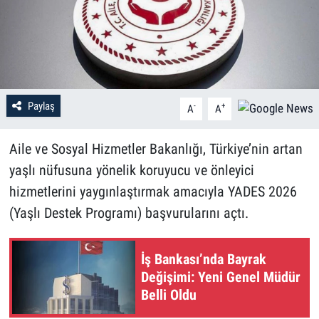
Paylaş
-
+
A
A
Aile ve Sosyal Hizmetler Bakanlığı, Türkiye’nin artan
yaşlı nüfusuna yönelik koruyucu ve önleyici
hizmetlerini yaygınlaştırmak amacıyla YADES 2026
(Yaşlı Destek Programı) başvurularını açtı.
İş Bankası’nda Bayrak
Değişimi: Yeni Genel Müdür
Belli Oldu