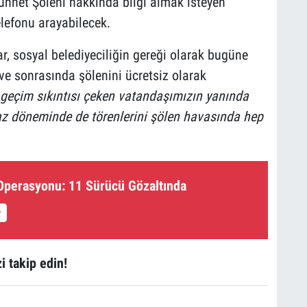
ünnet Şöleni hakkında bilgi almak isteyen
lefonu arayabilecek.
r, sosyal belediyeciliğin gereği olarak bugüne
ve sonrasında şölenini ücretsiz olarak
 geçim sıkıntısı çeken vatandaşımızın yanında
az döneminde de törenlerini şölen havasında hep
 Operasyonu: 11 Sürücü Gözaltında
i takip edin!