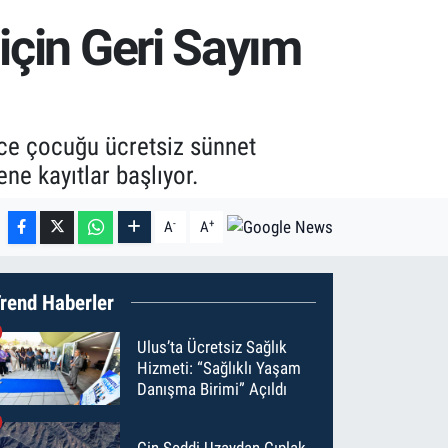
için Geri Sayım
rce çocuğu ücretsiz sünnet
ne kayıtlar başlıyor.
-
+
A
A
rend Haberler
Ulus’ta Ücretsiz Sağlık
Hizmeti: “Sağlıklı Yaşam
Danışma Birimi” Açıldı
Çin Seddi Uzaydan Çıplak