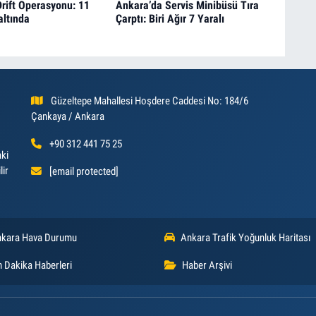
rift Operasyonu: 11
Ankara’da Servis Minibüsü Tıra
altında
Çarptı: Biri Ağır 7 Yaralı
Güzeltepe Mahallesi Hoşdere Caddesi No: 184/6
Çankaya / Ankara
+90 312 441 75 25
aki
lir
[email protected]
kara Hava Durumu
Ankara Trafik Yoğunluk Haritası
 Dakika Haberleri
Haber Arşivi