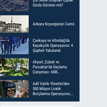
Gözle Görünür mü?
Ankara Koyunpazarı Camii
Çankaya ve Altındağ'da
Kaçakçılık Operasyonu: 4
Şüpheli Yakalandı
Akyurt, Çubuk ve
Pursaklar’da İlaçlama
Çalışması: ABB
Temmuz’da 6 Bin Noktayı
İlaçladı
Adil Varlık Yönetim’den
500 Milyon Liralık
Borçlanma Operasyonu:
Maliyet Düştü, Vade Uzadı