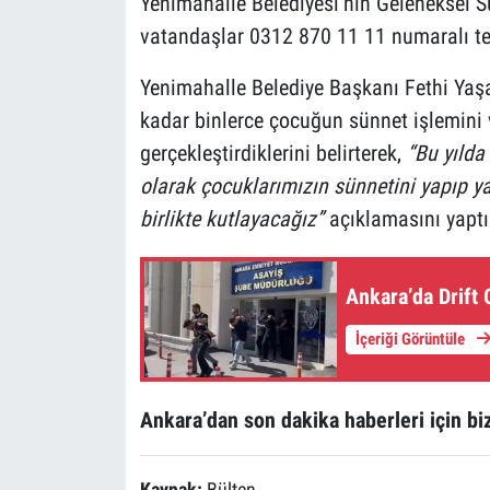
Yenimahalle Belediyesi’nin Geleneksel S
vatandaşlar 0312 870 11 11 numaralı te
Yenimahalle Belediye Başkanı Fethi Yaşa
kadar binlerce çocuğun sünnet işlemini 
gerçekleştirdiklerini belirterek,
“Bu yılda
olarak çocuklarımızın sünnetini yapıp y
birlikte kutlayacağız”
açıklamasını yaptı
Ankara’da Drift
İçeriği Görüntüle
Ankara’dan son dakika haberleri için biz
Kaynak:
Bülten