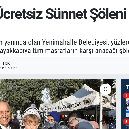
cretsiz Sünnet Şöleni 
in yanında olan Yenimahalle Belediyesi, yüzle
 ayakkabıya tüm masrafların karşılanacağı şöle
1 DK
NMA SÜRESI
T
1
2