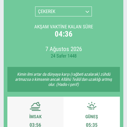
ÇEKEREK
AKŞAM VAKTINE KALAN SÜRE
04:36
7 Ağustos 2026
24 Safer 1448
Kimin ilmi artar da dünyaya karşı (rağbeti azalarak) zühdü
artmazsa o kimsenin ancak Allâhü Teâlâ'dan uzaklığı artmış
olur. (Hadis-i şerif)
İMSAK
GÜNEŞ
03:56
05:35