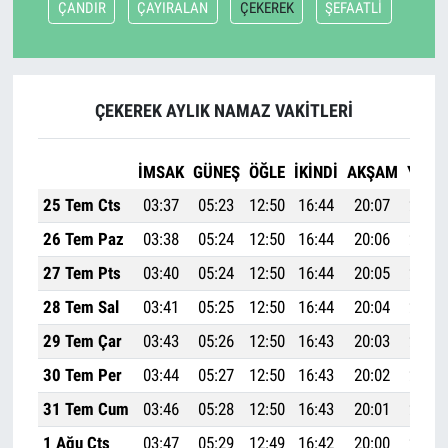
ÇANDIR
ÇAYIRALAN
ÇEKEREK
ŞEFAATLİ
ÇEKEREK AYLIK NAMAZ VAKITLERI
İMSAK
GÜNEŞ
ÖĞLE
İKINDI
AKŞAM
YATSI
25 Tem Cts
03:37
05:23
12:50
16:44
20:07
21:45
26 Tem Paz
03:38
05:24
12:50
16:44
20:06
21:43
27 Tem Pts
03:40
05:24
12:50
16:44
20:05
21:42
28 Tem Sal
03:41
05:25
12:50
16:44
20:04
21:40
29 Tem Çar
03:43
05:26
12:50
16:43
20:03
21:39
30 Tem Per
03:44
05:27
12:50
16:43
20:02
21:38
31 Tem Cum
03:46
05:28
12:50
16:43
20:01
21:36
1 Ağu Cts
03:47
05:29
12:49
16:42
20:00
21:35