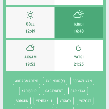
ÖĞLE
İKINDI
12:49
16:40
AKŞAM
YATSI
19:53
21:25
AKDAĞMADENİ
AYDINCIK (Y)
BOĞAZLIYAN
KADIŞEHRİ
SARAYKENT
SARIKAYA
SORGUN
YENİFAKILI
YERKÖY
YOZGAT