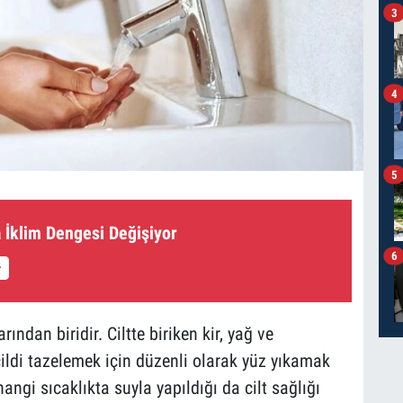
3
4
5
 İklim Dengesi Değişiyor
6
ndan biridir. Ciltte biriken kir, yağ ve
ldi tazelemek için düzenli olarak yüz yıkamak
ngi sıcaklıkta suyla yapıldığı da cilt sağlığı