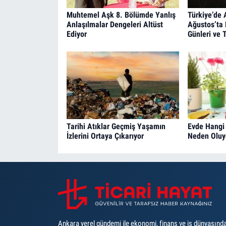
Muhtemel Aşk 8. Bölümde Yanlış
Türkiye’de
Anlaşılmalar Dengeleri Altüst
Ağustos’ta 
Ediyor
Günleri ve T
Tarihi Atıklar Geçmiş Yaşamın
Evde Hangi 
İzlerini Ortaya Çıkarıyor
Neden Oluy
Ankara yerel gündemi ile ekonomi, finans ve iş dünyasınd