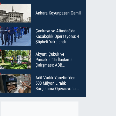
Ankara Koyunpazarı Camii
Çankaya ve Altındağ'da
Kaçakçılık Operasyonu: 4
Şüpheli Yakalandı
Akyurt, Çubuk ve
Pursaklar’da İlaçlama
Çalışması: ABB
Temmuz’da 6 Bin Noktayı
İlaçladı
Adil Varlık Yönetim’den
500 Milyon Liralık
Borçlanma Operasyonu:
Maliyet Düştü, Vade Uzadı