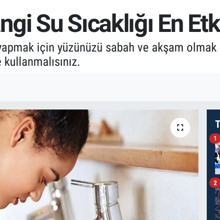
gi Su Sıcaklığı En Etki
e yapmak için yüzünüzü sabah ve akşam olmak 
 kullanmalısınız.
T
1
2