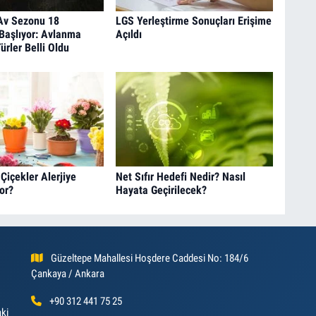
 Av Sezonu 18
LGS Yerleştirme Sonuçları Erişime
Başlıyor: Avlanma
Açıldı
ürler Belli Oldu
Çiçekler Alerjiye
Net Sıfır Hedefi Nedir? Nasıl
or?
Hayata Geçirilecek?
Güzeltepe Mahallesi Hoşdere Caddesi No: 184/6
Çankaya / Ankara
+90 312 441 75 25
aki