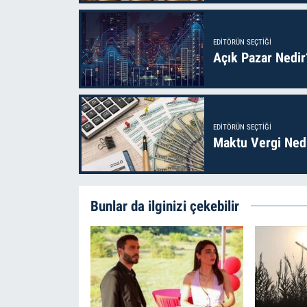
EDITÖRÜN SEÇTIĞI
Açık Pazar Nedir
EDITÖRÜN SEÇTIĞI
Maktu Vergi Nedi
Bunlar da ilginizi çekebilir