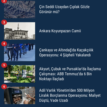
2
Çin Seddi Uzaydan Çıplak Gözle
Görünür mü?
3
Ankara Koyunpazarı Camii
4
Çankaya ve Altındağ'da Kaçakçılık
Operasyonu: 4 Şüpheli Yakalandı
5
Akyurt, Çubuk ve Pursaklar’da İlaçlama
Çalışması: ABB Temmuz’da 6 Bin
Noktayı İlaçladı
6
Adil Varlık Yönetim’den 500 Milyon
Liralık Borçlanma Operasyonu: Maliyet
Düştü, Vade Uzadı