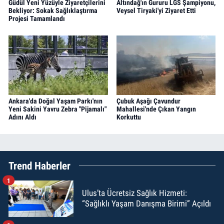
Güdül Yeni Yüzüyle Ziyaretçilerini
Altındağ'ın Gururu LGS Şampiyonu,
Bekliyor: Sokak Sağlıklaştırma
Veysel Tiryaki'yi Ziyaret Etti
Projesi Tamamlandı
Ankara'da Doğal Yaşam Parkı'nın
Çubuk Aşağı Çavundur
Yeni Sakini Yavru Zebra "Pijamalı"
Mahallesi'nde Çıkan Yangın
Adını Aldı
Korkuttu
Trend Haberler
1
Ulus’ta Ücretsiz Sağlık Hizmeti:
“Sağlıklı Yaşam Danışma Birimi” Açıldı