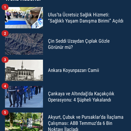
1
Ulus’ta Ücretsiz Sağlık Hizmeti:
“Sağlıklı Yaşam Danışma Birimi” Açıldı
2
Çin Seddi Uzaydan Çıplak Gözle
Görünür mü?
3
Ankara Koyunpazarı Camii
4
Çankaya ve Altındağ'da Kaçakçılık
Operasyonu: 4 Şüpheli Yakalandı
5
Akyurt, Çubuk ve Pursaklar’da İlaçlama
Çalışması: ABB Temmuz’da 6 Bin
Noktayı İlaçladı