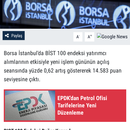
Paylaş
-
+
A
A
Borsa İstanbul'da BİST 100 endeksi yatırımcı
alımlarının etkisiyle yeni işlem gününün açılış
seansında yüzde 0,62 artış göstererek 14.583 puan
seviyesine çıktı.
EPDK'dan Petrol Ofisi
Tarifelerine Yeni
Düzenleme