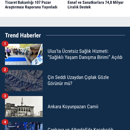
Ticaret Bakanlığı 107 Pazar
Esnaf ve Sanatkarlara 74,8 Milyar
Araştırması Raporunu Yayınladı
Liralık Destek
Trend Haberler
1
Ulus’ta Ücretsiz Sağlık Hizmeti:
“Sağlıklı Yaşam Danışma Birimi” Açıldı
2
Çin Seddi Uzaydan Çıplak Gözle
Görünür mü?
3
Ankara Koyunpazarı Camii
4
Çankaya ve Altındağ'da Kaçakçılık