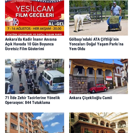
Ankara’da Kadir İnanır Anısına
Gölbaşı’ndaki ATA Çiftliği’nin
Açık Havada 10 Gün Boyunca
Yoncaları Doğal Yaşam Parkı’na
Ücretsiz Film Gösterimi
Yem Oldu
71 İlde Zehir Tacirlerine Yönelik
Ankara Çiçeklioğlu Camii
Operasyon: 844 Tutuklama