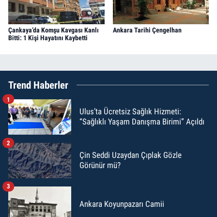
Çankaya’da Komşu Kavgası Kanlı
Ankara Tarihi Çengelhan
Bitti: 1 Kişi Hayatını Kaybetti
Trend Haberler
1
Ulus’ta Ücretsiz Sağlık Hizmeti:
“Sağlıklı Yaşam Danışma Birimi” Açıldı
2
Çin Seddi Uzaydan Çıplak Gözle
Görünür mü?
3
Ankara Koyunpazarı Camii