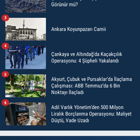
Görünür mü?
3
Ankara Koyunpazarı Camii
4
Çankaya ve Altındağ'da Kaçakçılık
Operasyonu: 4 Şüpheli Yakalandı
5
Akyurt, Çubuk ve Pursaklar’da İlaçlama
Çalışması: ABB Temmuz’da 6 Bin
Noktayı İlaçladı
6
Adil Varlık Yönetim’den 500 Milyon
Liralık Borçlanma Operasyonu: Maliyet
Düştü, Vade Uzadı