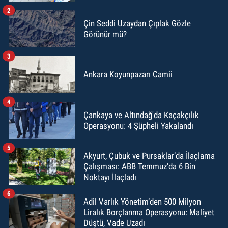
2
Çin Seddi Uzaydan Çıplak Gözle
Görünür mü?
3
Ankara Koyunpazarı Camii
4
Çankaya ve Altındağ'da Kaçakçılık
Operasyonu: 4 Şüpheli Yakalandı
5
Akyurt, Çubuk ve Pursaklar’da İlaçlama
Çalışması: ABB Temmuz’da 6 Bin
Noktayı İlaçladı
6
Adil Varlık Yönetim’den 500 Milyon
Liralık Borçlanma Operasyonu: Maliyet
Düştü, Vade Uzadı