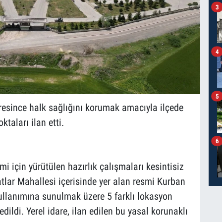
3
4
5
esince halk sağlığını korumak amacıyla ilçede
taları ilan etti.
6
i için yürütülen hazırlık çalışmaları kesintisiz
lar Mahallesi içerisinde yer alan resmi Kurban
 kullanımına sunulmak üzere 5 farklı lokasyon
ildi. Yerel idare, ilan edilen bu yasal korunaklı