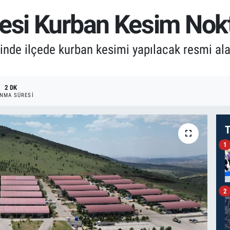
esi Kurban Kesim Nokt
nde ilçede kurban kesimi yapılacak resmi alan
2 DK
NMA SÜRESI
T
1
2