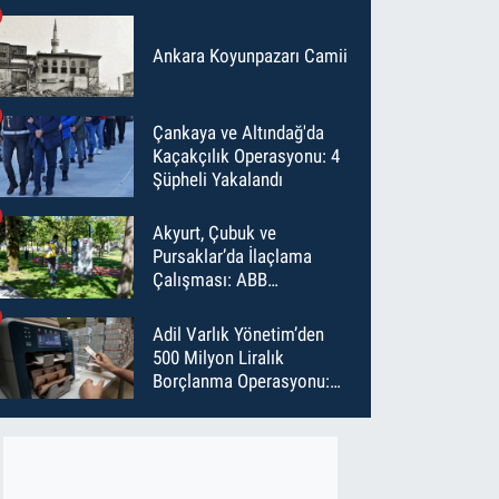
Ankara Koyunpazarı Camii
Çankaya ve Altındağ'da
Kaçakçılık Operasyonu: 4
Şüpheli Yakalandı
Akyurt, Çubuk ve
Pursaklar’da İlaçlama
Çalışması: ABB
Temmuz’da 6 Bin Noktayı
İlaçladı
Adil Varlık Yönetim’den
500 Milyon Liralık
Borçlanma Operasyonu:
Maliyet Düştü, Vade Uzadı