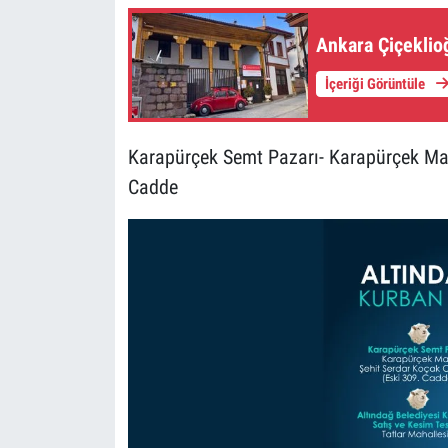
Ankara Çiçeklio
İçeriği Görüntüle
Karapürçek Semt Pazarı- Karapürçek Mah
Cadde