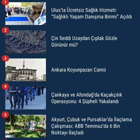
1
Ulus’ta Ücretsiz Sağlık Hizmeti:
“Sağlıklı Yaşam Danışma Birimi” Açıldı
2
Çin Seddi Uzaydan Çıplak Gözle
Görünür mü?
3
Ankara Koyunpazarı Camii
4
Çankaya ve Altındağ'da Kaçakçılık
Operasyonu: 4 Şüpheli Yakalandı
5
Akyurt, Çubuk ve Pursaklar’da İlaçlama
Çalışması: ABB Temmuz’da 6 Bin
Noktayı İlaçladı