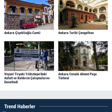
Ankara Çiçeklioğlu Camii
Ankara Tarihi Çengelhan
Veysel Tiryaki Yıldıztepe’deki
Ankara Cenabi Ahmet Paşa
Asfalt ve Kaldırım Çalışmalarını
Türbesi
Denetledi
Trend Haberler