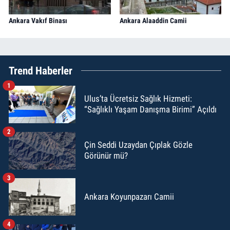
Ankara Vakıf Binası
Ankara Alaaddin Camii
Trend Haberler
1
Ulus’ta Ücretsiz Sağlık Hizmeti:
“Sağlıklı Yaşam Danışma Birimi” Açıldı
2
Çin Seddi Uzaydan Çıplak Gözle
Görünür mü?
3
Ankara Koyunpazarı Camii
4