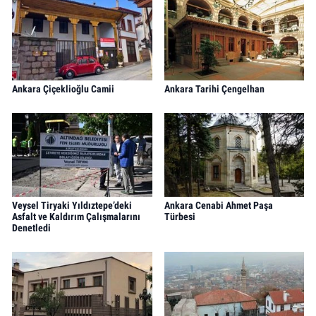
Ankara Çiçeklioğlu Camii
Ankara Tarihi Çengelhan
Veysel Tiryaki Yıldıztepe’deki
Ankara Cenabi Ahmet Paşa
Asfalt ve Kaldırım Çalışmalarını
Türbesi
Denetledi