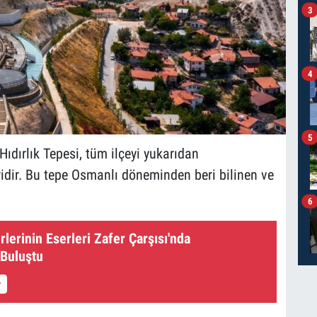
3
4
5
ıdırlık Tepesi, tüm ilçeyi yukarıdan
ridir. Bu tepe Osmanlı döneminden beri bilinen ve
6
erinin Eserleri Zafer Çarşısı'nda
 Buluştu