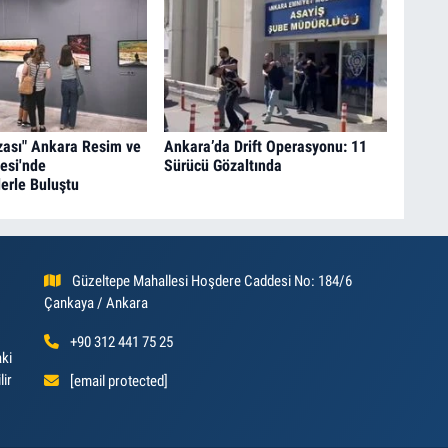
zası" Ankara Resim ve
Ankara’da Drift Operasyonu: 11
esi'nde
Sürücü Gözaltında
erle Buluştu
Güzeltepe Mahallesi Hoşdere Caddesi No: 184/6
Çankaya / Ankara
+90 312 441 75 25
aki
lir
[email protected]