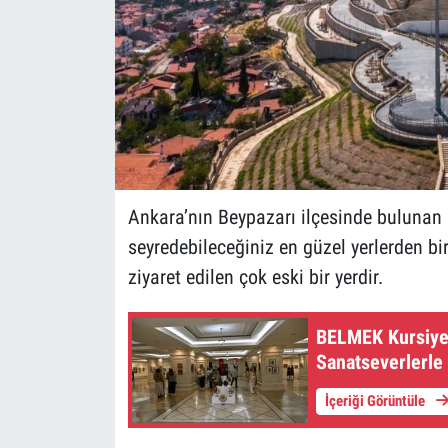
Ankara’nın Beypazarı ilçesinde bulunan H
seyredebileceğiniz en güzel yerlerden bi
ziyaret edilen çok eski bir yerdir.
BELMEK Kursiyerl
Sanatseverlerle
İçeriği Görüntüle