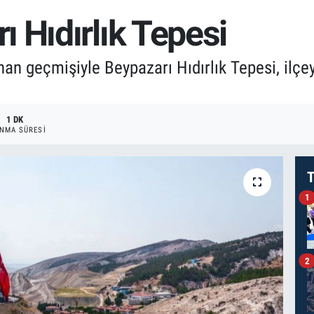
 Hıdırlık Tepesi
 geçmişiyle Beypazarı Hıdırlık Tepesi, ilçey
1 DK
NMA SÜRESI
T
1
2