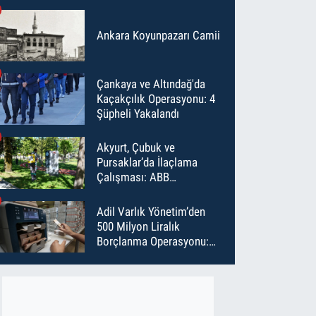
Ankara Koyunpazarı Camii
Çankaya ve Altındağ'da
Kaçakçılık Operasyonu: 4
Şüpheli Yakalandı
Akyurt, Çubuk ve
Pursaklar’da İlaçlama
Çalışması: ABB
Temmuz’da 6 Bin Noktayı
İlaçladı
Adil Varlık Yönetim’den
500 Milyon Liralık
Borçlanma Operasyonu:
Maliyet Düştü, Vade Uzadı