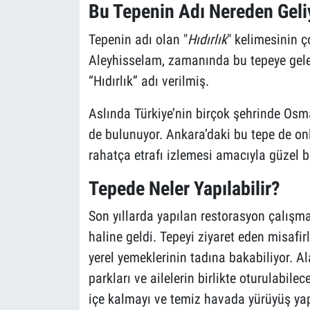
Bu Tepenin Adı Nereden Geli
Tepenin adı olan "
Hıdırlık
" kelimesinin ç
Aleyhisselam, zamanında bu tepeye gel
“Hıdırlık” adı verilmiş.
Aslında Türkiye’nin birçok şehrinde Osma
de bulunuyor. Ankara’daki bu tepe de onlar
rahatça etrafı izlemesi amacıyla güzel bir
Tepede Neler Yapılabilir?
Son yıllarda yapılan restorasyon çalışma
haline geldi. Tepeyi ziyaret eden misafi
yerel yemeklerinin tadına bakabiliyor. 
parkları ve ailelerin birlikte oturulabile
içe kalmayı ve temiz havada yürüyüş yap