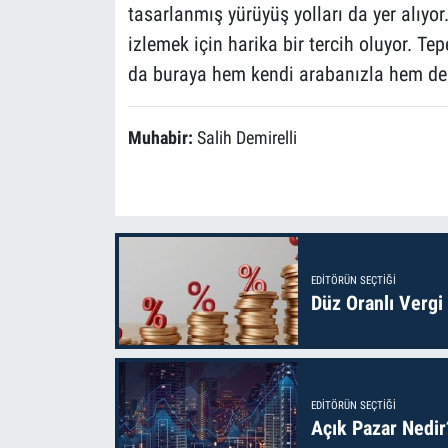
tasarlanmış yürüyüş yolları da yer alıyo
izlemek için harika bir tercih oluyor. Te
da buraya hem kendi arabanızla hem de y
Muhabir:
Salih Demirelli
EDITÖRÜN SEÇTIĞI
Düz Oranlı Vergi
EDITÖRÜN SEÇTIĞI
Açık Pazar Nedir