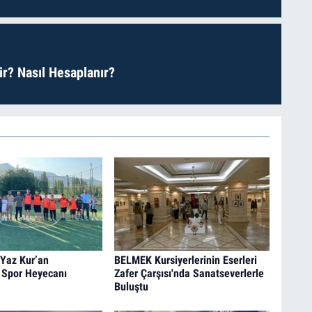
r? Nasıl Hesaplanır?
 Yaz Kur’an
BELMEK Kursiyerlerinin Eserleri
 Spor Heyecanı
Zafer Çarşısı'nda Sanatseverlerle
Buluştu