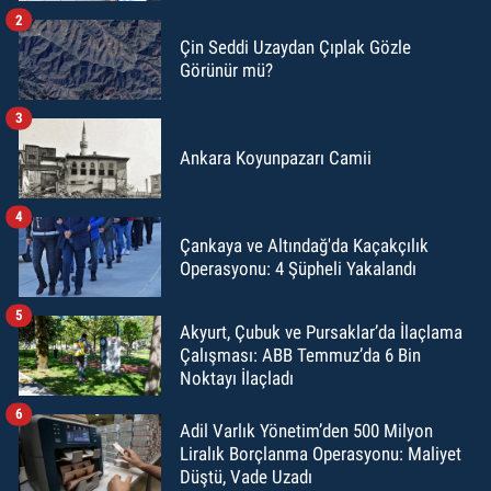
2
Çin Seddi Uzaydan Çıplak Gözle
Görünür mü?
3
Ankara Koyunpazarı Camii
4
Çankaya ve Altındağ'da Kaçakçılık
Operasyonu: 4 Şüpheli Yakalandı
5
Akyurt, Çubuk ve Pursaklar’da İlaçlama
Çalışması: ABB Temmuz’da 6 Bin
Noktayı İlaçladı
6
Adil Varlık Yönetim’den 500 Milyon
Liralık Borçlanma Operasyonu: Maliyet
Düştü, Vade Uzadı