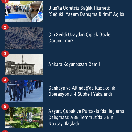
1
Ulus’ta Ücretsiz Sağlık Hizmeti:
“Sağlıklı Yaşam Danışma Birimi” Açıldı
2
Çin Seddi Uzaydan Çıplak Gözle
Görünür mü?
3
Ankara Koyunpazarı Camii
4
Çankaya ve Altındağ'da Kaçakçılık
Operasyonu: 4 Şüpheli Yakalandı
5
Akyurt, Çubuk ve Pursaklar’da İlaçlama
Çalışması: ABB Temmuz’da 6 Bin
Noktayı İlaçladı