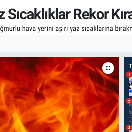
 Sıcaklıklar Rekor Kı
ağmurlu hava yerini aşırı yaz sıcaklarına bırak
T
1
2
3