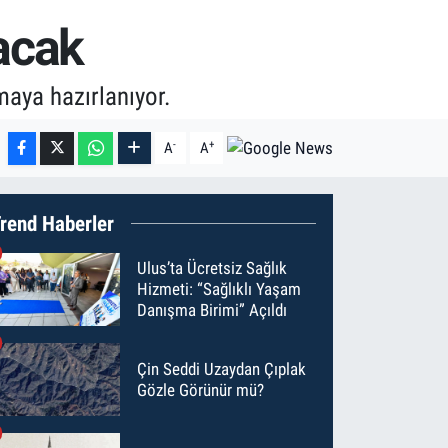
racak
maya hazırlanıyor.
-
+
A
A
rend Haberler
Ulus’ta Ücretsiz Sağlık
Hizmeti: “Sağlıklı Yaşam
Danışma Birimi” Açıldı
Çin Seddi Uzaydan Çıplak
Gözle Görünür mü?