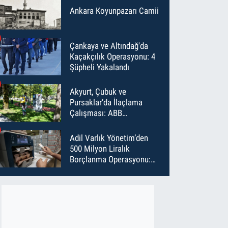
Ankara Koyunpazarı Camii
Çankaya ve Altındağ'da
Kaçakçılık Operasyonu: 4
Şüpheli Yakalandı
Akyurt, Çubuk ve
Pursaklar’da İlaçlama
Çalışması: ABB
Temmuz’da 6 Bin Noktayı
İlaçladı
Adil Varlık Yönetim’den
500 Milyon Liralık
Borçlanma Operasyonu:
Maliyet Düştü, Vade Uzadı