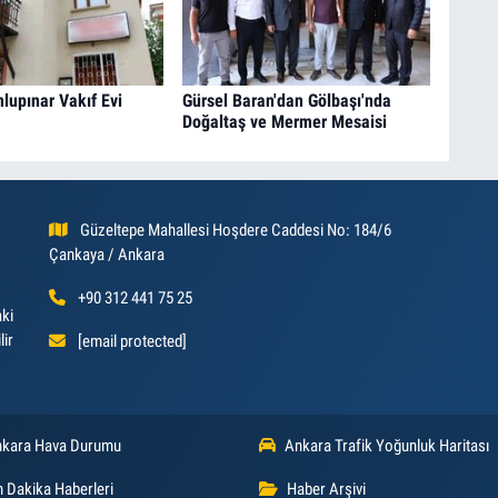
upınar Vakıf Evi
Gürsel Baran'dan Gölbaşı'nda
Doğaltaş ve Mermer Mesaisi
Güzeltepe Mahallesi Hoşdere Caddesi No: 184/6
Çankaya / Ankara
+90 312 441 75 25
aki
lir
[email protected]
kara Hava Durumu
Ankara Trafik Yoğunluk Haritası
 Dakika Haberleri
Haber Arşivi