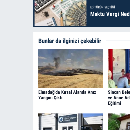
EDITÖRÜN SEÇTIĞI
Maktu Vergi Nedi
Bunlar da ilginizi çekebilir
Elmadağ'da Kırsal Alanda Anız
Sincan Bele
Yangını Çıktı
ve Anne Ad
Eğitimi