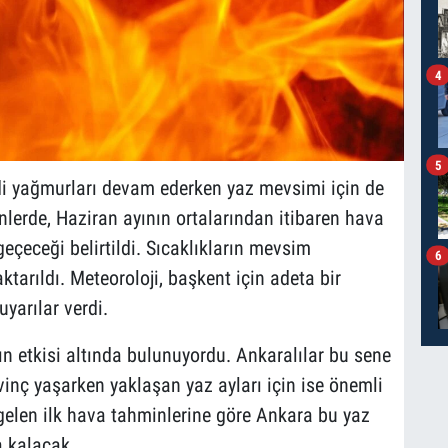
4
5
indi yağmurları devam ederken yaz mevsimi için de
lerde, Haziran ayının ortalarından itibaren hava
geçeceği belirtildi. Sıcaklıkların mevsim
6
tarıldı. Meteoroloji, başkent için adeta bir
yarılar verdi.
n etkisi altında bulunuyordu. Ankaralılar bu sene
nç yaşarken yaklaşan yaz ayları için ise önemli
 gelen ilk hava tahminlerine göre Ankara bu yaz
a kalacak.