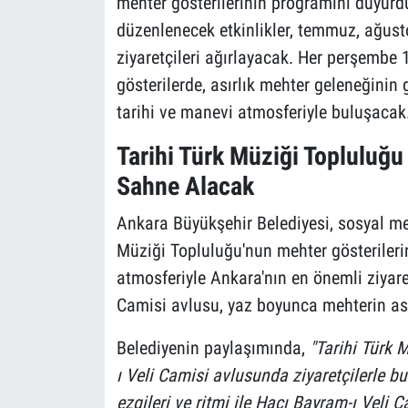
mehter gösterilerinin programını duyurd
düzenlenecek etkinlikler, temmuz, ağusto
ziyaretçileri ağırlayacak. Her perşembe 
gösterilerde, asırlık mehter geleneğinin 
tarihi ve manevi atmosferiyle buluşacak
Tarihi Türk Müziği Topluluğu
Sahne Alacak
Ankara Büyükşehir Belediyesi, sosyal me
Müziği Topluluğu'nun mehter gösterilerin
atmosferiyle Ankara'nın en önemli ziyare
Camisi avlusu, yaz boyunca mehterin asır
Belediyenin paylaşımında,
"Tarihi Türk M
ı Veli Camisi avlusunda ziyaretçilerle b
ezgileri ve ritmi ile Hacı Bayram-ı Veli 