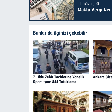
EDITÖRÜN SEÇTIĞI
Maktu Vergi Nedi
Bunlar da ilginizi çekebilir
71 İlde Zehir Tacirlerine Yönelik
Ankara Çiçe
Operasyon: 844 Tutuklama