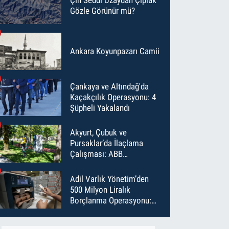
Gözle Görünür mü?
Ankara Koyunpazarı Camii
Çankaya ve Altındağ'da
Kaçakçılık Operasyonu: 4
Şüpheli Yakalandı
Akyurt, Çubuk ve
Pursaklar’da İlaçlama
Çalışması: ABB
Temmuz’da 6 Bin Noktayı
İlaçladı
Adil Varlık Yönetim’den
500 Milyon Liralık
Borçlanma Operasyonu:
Maliyet Düştü, Vade Uzadı