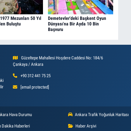
 1977 Mezunları 50 Yıl
Demetevler'deki Başkent Oyun
den Buluştu
Dünyası'na Bir Ayda 10 Bin
Başvuru
Güzeltepe Mahallesi Hoşdere Caddesi No: 184/6
Çankaya / Ankara
+90 312 441 75 25
aki
lir
[email protected]
kara Hava Durumu
Ankara Trafik Yoğunluk Haritası
 Dakika Haberleri
Haber Arşivi