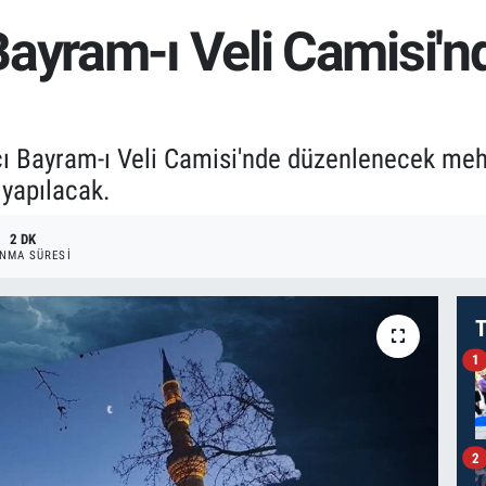
ayram-ı Veli Camisi'n
ı Bayram-ı Veli Camisi'nde düzenlenecek mehte
 yapılacak.
2 DK
NMA SÜRESI
T
1
2