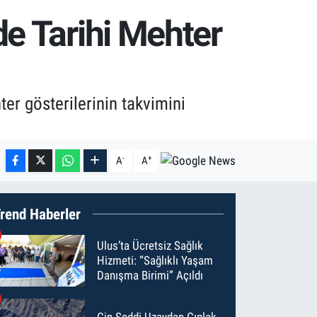
de Tarihi Mehter
r gösterilerinin takvimini
-
+
A
A
rend Haberler
Ulus’ta Ücretsiz Sağlık
Hizmeti: “Sağlıklı Yaşam
Danışma Birimi” Açıldı
Çin Seddi Uzaydan Çıplak