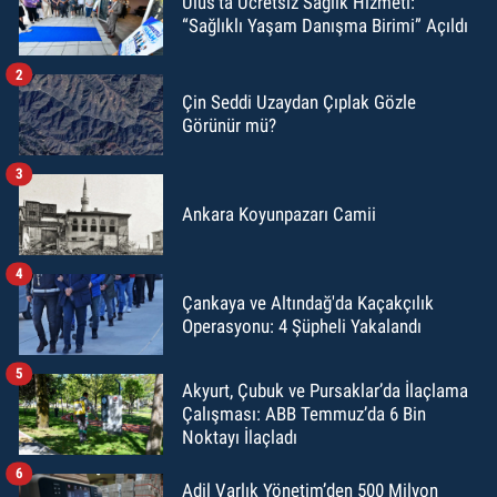
Ulus’ta Ücretsiz Sağlık Hizmeti:
“Sağlıklı Yaşam Danışma Birimi” Açıldı
2
Çin Seddi Uzaydan Çıplak Gözle
Görünür mü?
3
Ankara Koyunpazarı Camii
4
Çankaya ve Altındağ'da Kaçakçılık
Operasyonu: 4 Şüpheli Yakalandı
5
Akyurt, Çubuk ve Pursaklar’da İlaçlama
Çalışması: ABB Temmuz’da 6 Bin
Noktayı İlaçladı
6
Adil Varlık Yönetim’den 500 Milyon