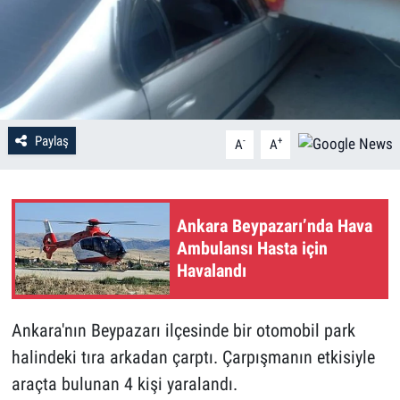
Paylaş
-
+
A
A
Ankara Beypazarı’nda Hava
Ambulansı Hasta için
Havalandı
Ankara'nın Beypazarı ilçesinde bir otomobil park
halindeki tıra arkadan çarptı. Çarpışmanın etkisiyle
araçta bulunan 4 kişi yaralandı.