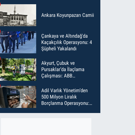
Ankara Koyunpazarı Camii
Çankaya ve Altındağ'da
Kaçakçılık Operasyonu: 4
Şüpheli Yakalandı
Akyurt, Çubuk ve
Pursaklar’da İlaçlama
Çalışması: ABB
Temmuz’da 6 Bin Noktayı
İlaçladı
Adil Varlık Yönetim’den
500 Milyon Liralık
Borçlanma Operasyonu:
Maliyet Düştü, Vade Uzadı