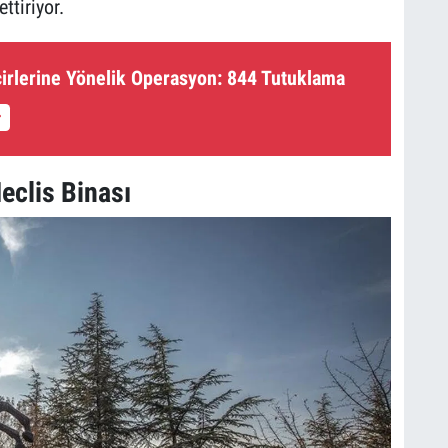
ttiriyor.
acirlerine Yönelik Operasyon: 844 Tutuklama
eclis Binası