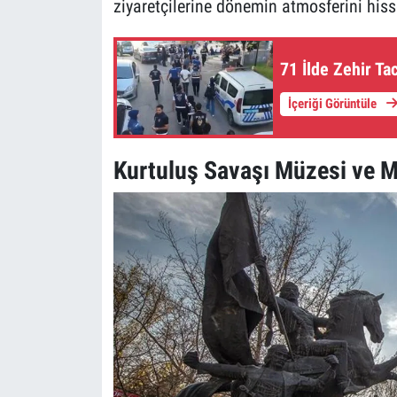
ziyaretçilerine dönemin atmosferini hisse
71 İlde Zehir T
İçeriği Görüntüle
Kurtuluş Savaşı Müzesi ve M