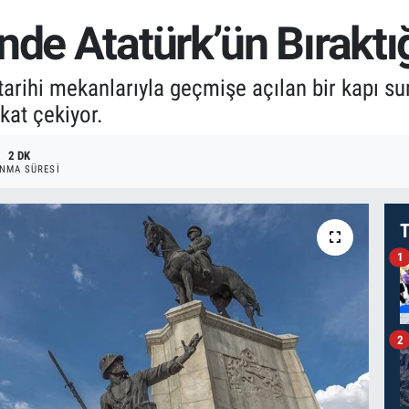
de Atatürk’ün Bıraktığı
 tarihi mekanlarıyla geçmişe açılan bir kapı s
kat çekiyor.
2 DK
NMA SÜRESI
T
1
2